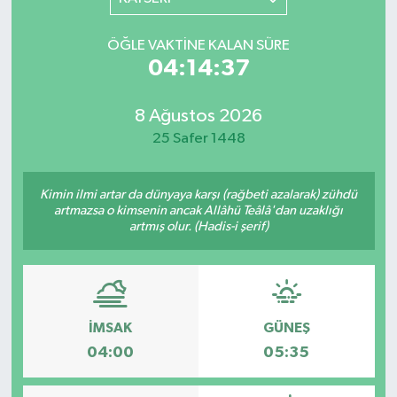
YAŞAM
ÖĞLE VAKTINE KALAN SÜRE
04:14:37
8 Ağustos 2026
25 Safer 1448
Kimin ilmi artar da dünyaya karşı (rağbeti azalarak) zühdü
artmazsa o kimsenin ancak Allâhü Teâlâ'dan uzaklığı
artmış olur. (Hadis-i şerif)
İMSAK
GÜNEŞ
04:00
05:35