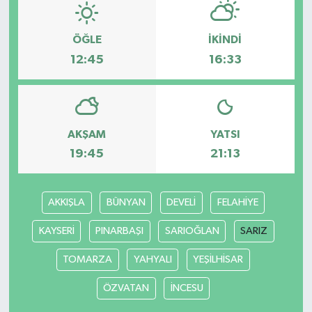
ÖĞLE
İKINDI
12:45
16:33
AKŞAM
YATSI
19:45
21:13
AKKIŞLA
BÜNYAN
DEVELİ
FELAHİYE
KAYSERİ
PINARBAŞI
SARIOĞLAN
SARIZ
TOMARZA
YAHYALI
YEŞİLHİSAR
ÖZVATAN
İNCESU