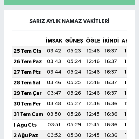
SARIZ AYLIK NAMAZ VAKITLERI
İMSAK
GÜNEŞ
ÖĞLE
İKINDI
AKŞA
25 Tem Cts
03:42
05:23
12:46
16:37
19:58
26 Tem Paz
03:43
05:24
12:46
16:37
19:58
27 Tem Pts
03:44
05:24
12:46
16:37
19:57
28 Tem Sal
03:46
05:25
12:46
16:37
19:56
29 Tem Çar
03:47
05:26
12:46
16:37
19:55
30 Tem Per
03:48
05:27
12:46
16:36
19:54
31 Tem Cum
03:50
05:28
12:45
16:36
19:53
1 Ağu Cts
03:51
05:29
12:45
16:36
19:52
2 Ağu Paz
03:52
05:30
12:45
16:36
19:51