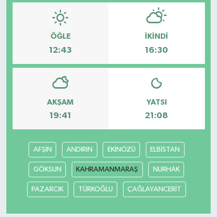
ÖĞLE
İKINDI
12:43
16:30
AKŞAM
YATSI
19:41
21:08
AFŞİN
ANDIRIN
EKİNÖZÜ
ELBİSTAN
GÖKSUN
KAHRAMANMARAŞ
NURHAK
PAZARCIK
TÜRKOĞLU
ÇAĞLAYANCERİT