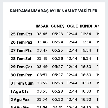
KAHRAMANMARAŞ AYLIK NAMAZ VAKITLERI
İMSAK
GÜNEŞ
ÖĞLE
İKINDI
AKŞA
25 Tem Cts
03:45
05:23
12:44
16:34
19:54
26 Tem Paz
03:46
05:24
12:44
16:34
19:54
27 Tem Pts
03:47
05:25
12:44
16:34
19:53
28 Tem Sal
03:48
05:26
12:44
16:34
19:52
29 Tem Çar
03:49
05:27
12:44
16:33
19:51
30 Tem Per
03:51
05:27
12:44
16:33
19:50
31 Tem Cum
03:52
05:28
12:44
16:33
19:49
1 Ağu Cts
03:53
05:29
12:44
16:33
19:48
2 Ağu Paz
03:54
05:30
12:44
16:32
19:47
3 Ağu Pts
03:56
05:31
12:44
16:32
19:46