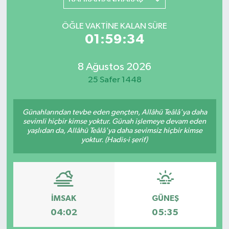
YAŞAM
ÖĞLE VAKTINE KALAN SÜRE
01:59:34
8 Ağustos 2026
25 Safer 1448
Günahlarından tevbe eden gençten, Allâhü Teâlâ'ya daha
sevimli hiçbir kimse yoktur. Günah işlemeye devam eden
yaşlıdan da, Allâhü Teâlâ'ya daha sevimsiz hiçbir kimse
yoktur. (Hadis-i şerif)
İMSAK
GÜNEŞ
04:02
05:35