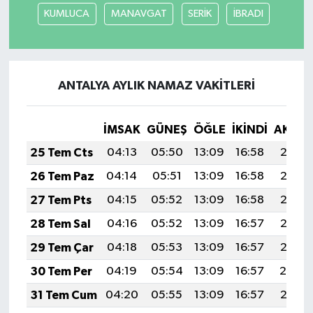
KUMLUCA
MANAVGAT
SERİK
İBRADI
ANTALYA AYLIK NAMAZ VAKITLERI
İMSAK
GÜNEŞ
ÖĞLE
İKINDI
AKŞA
25 Tem Cts
04:13
05:50
13:09
16:58
20:18
26 Tem Paz
04:14
05:51
13:09
16:58
20:17
27 Tem Pts
04:15
05:52
13:09
16:58
20:16
28 Tem Sal
04:16
05:52
13:09
16:57
20:15
29 Tem Çar
04:18
05:53
13:09
16:57
20:15
30 Tem Per
04:19
05:54
13:09
16:57
20:14
31 Tem Cum
04:20
05:55
13:09
16:57
20:13