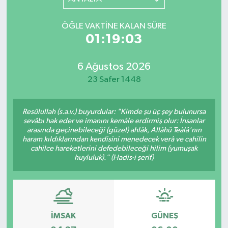
YAŞAM
ÖĞLE VAKTINE KALAN SÜRE
01:19:03
6 Ağustos 2026
23 Safer 1448
Resûlullah (s.a.v.) buyurdular: "Kimde şu üç şey bulunursa
sevâbı hak eder ve imanını kemâle erdirmiş olur: İnsanlar
arasında geçinebileceği (güzel) ahlâk, Allâhü Teâlâ'nın
haram kıldıklarından kendisini menedecek verâ ve cahilin
cahilce hareketlerini defedebileceği hilim (yumuşak
huyluluk)." (Hadis-i şerif)
İMSAK
GÜNEŞ