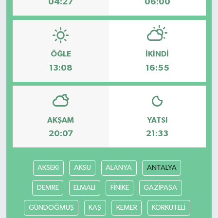
04:27
06:00
ÖĞLE
İKINDI
13:08
16:55
AKŞAM
YATSI
20:07
21:33
AKSEKİ
AKSU
ALANYA
ANTALYA
DEMRE
ELMALI
FİNİKE
GAZİPAŞA
GÜNDOĞMUŞ
KAŞ
KEMER
KORKUTELİ