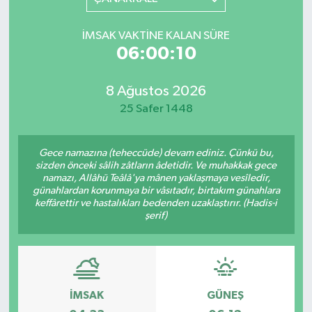
YAŞAM
İMSAK VAKTINE KALAN SÜRE
06:00:10
8 Ağustos 2026
25 Safer 1448
Gece namazına (teheccüde) devam ediniz. Çünkü bu,
sizden önceki sâlih zâtların âdetidir. Ve muhakkak gece
namazı, Allâhü Teâlâ'ya mânen yaklaşmaya vesîledir,
günahlardan korunmaya bir vâsıtadır, birtakım günahlara
keffârettir ve hastalıkları bedenden uzaklaştırır. (Hadis-i
şerif)
İMSAK
GÜNEŞ