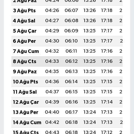
2 Ağu Paz
04:24
06:06
13:26
17:18
20:35
3 Ağu Pts
04:26
06:07
13:26
17:18
20:34
4 Ağu Sal
04:27
06:08
13:26
17:18
20:33
5 Ağu Çar
04:29
06:09
13:25
17:17
20:32
6 Ağu Per
04:30
06:10
13:25
17:17
20:31
7 Ağu Cum
04:32
06:11
13:25
17:16
20:30
8 Ağu Cts
04:33
06:12
13:25
17:16
20:29
9 Ağu Paz
04:35
06:13
13:25
17:16
20:27
10 Ağu Pts
04:36
06:14
13:25
17:15
20:26
11 Ağu Sal
04:37
06:15
13:25
17:15
20:25
12 Ağu Çar
04:39
06:16
13:25
17:14
20:24
13 Ağu Per
04:40
06:17
13:24
17:13
20:22
14 Ağu Cum
04:42
06:18
13:24
17:13
20:21
15 Ağu Cts
04:43
06:18
13:24
17:12
20:20