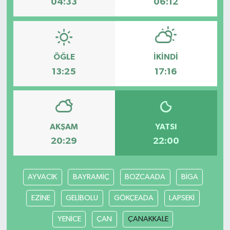
04:33
06:12
ÖĞLE
İKINDI
13:25
17:16
AKŞAM
YATSI
20:29
22:00
AYVACIK
BAYRAMİÇ
BOZCAADA
BİGA
EZİNE
GELİBOLU
GÖKÇEADA
LAPSEKİ
YENİCE
ÇAN
ÇANAKKALE