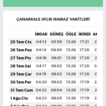
ÇANAKKALE AYLIK NAMAZ VAKITLERI
İMSAK
GÜNEŞ
ÖĞLE
İKINDI
AKŞA
25 Tem Cts
04:13
05:59
13:26
17:21
20:43
26 Tem Paz
04:14
06:00
13:26
17:20
20:42
27 Tem Pts
04:16
06:01
13:26
17:20
20:41
28 Tem Sal
04:17
06:02
13:26
17:20
20:40
29 Tem Çar
04:19
06:02
13:26
17:20
20:39
30 Tem Per
04:20
06:03
13:26
17:19
20:38
31 Tem Cum
04:22
06:04
13:26
17:19
20:37
1 Ağu Cts
04:23
06:05
13:26
17:19
20:36