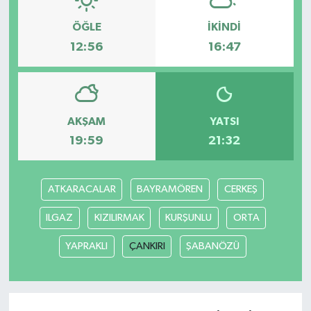
ÖĞLE
İKINDI
12:56
16:47
AKŞAM
YATSI
19:59
21:32
ATKARACALAR
BAYRAMÖREN
CERKEŞ
ILGAZ
KIZILIRMAK
KURŞUNLU
ORTA
YAPRAKLI
ÇANKIRI
ŞABANÖZÜ