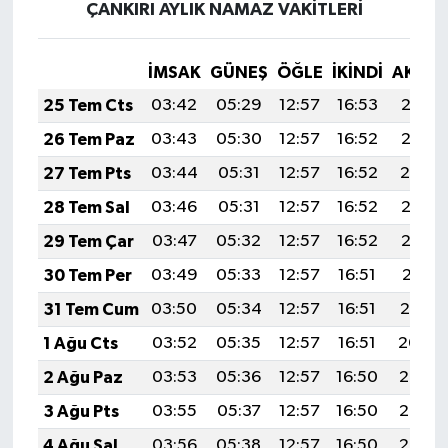
ÇANKIRI AYLIK NAMAZ VAKITLERI
İMSAK
GÜNEŞ
ÖĞLE
İKINDI
AKŞA
25 Tem Cts
03:42
05:29
12:57
16:53
20:15
26 Tem Paz
03:43
05:30
12:57
16:52
20:15
27 Tem Pts
03:44
05:31
12:57
16:52
20:14
28 Tem Sal
03:46
05:31
12:57
16:52
20:13
29 Tem Çar
03:47
05:32
12:57
16:52
20:12
30 Tem Per
03:49
05:33
12:57
16:51
20:11
31 Tem Cum
03:50
05:34
12:57
16:51
20:10
1 Ağu Cts
03:52
05:35
12:57
16:51
20:09
2 Ağu Paz
03:53
05:36
12:57
16:50
20:08
3 Ağu Pts
03:55
05:37
12:57
16:50
20:07
4 Ağu Sal
03:56
05:38
12:57
16:50
20:05