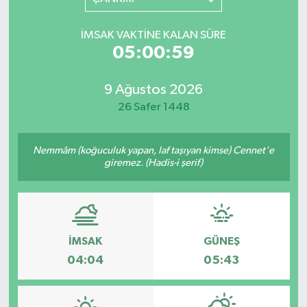
YAŞAM
İMSAK VAKTINE KALAN SÜRE
05:00:59
9 Ağustos 2026
26 Safer 1448
Nemmâm (koğuculuk yapan, laf taşıyan kimse) Cennet'e
giremez. (Hadis-i şerif)
İMSAK
GÜNEŞ
04:04
05:43