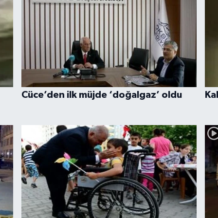
Cüce’den ilk müjde ‘doğalgaz’ oldu
Ka