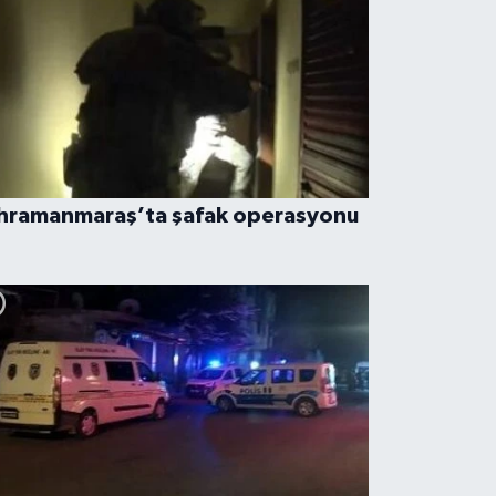
hramanmaraş’ta şafak operasyonu