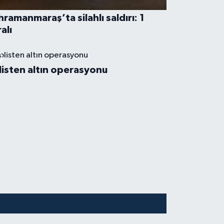
hramanmaraş’ta silahlı saldırı: 1
alı
listen altın operasyonu