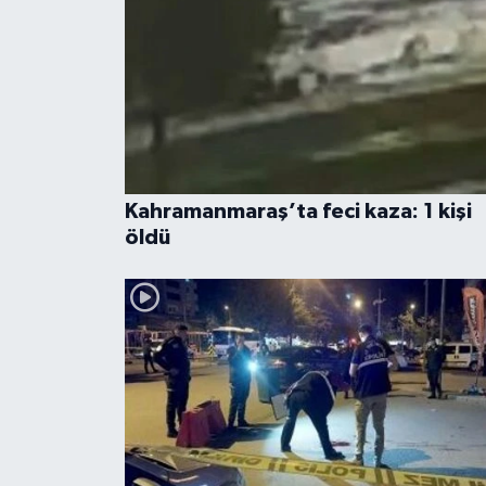
Kahramanmaraş’ta feci kaza: 1 kişi
öldü