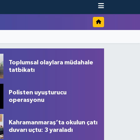
Toplumsal olaylara müdahale
tatbikatı
Polisten uyuşturucu
operasyonu
Kahramanmaraş’ta okulun çatı
duvarı uçtu: 3 yaraladı
maraş’ta müstakil ev yangında