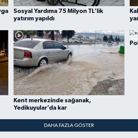
vga
Sosyal Yardıma 75 Milyon TL’lik
Ka
yatırım yapıldı
yar
Po
Kent merkezinde sağanak,
Yedikuyular’da kar
DAHA FAZLA GÖSTER