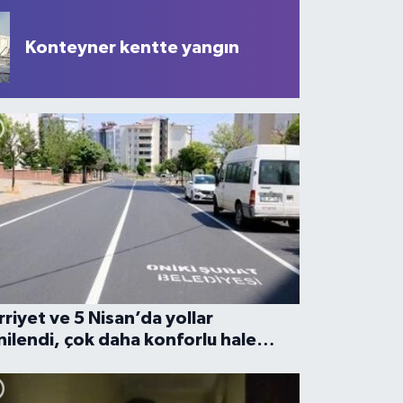
dü
Konteyner kentte yangın
rriyet ve 5 Nisan’da yollar
nilendi, çok daha konforlu hale
ldi