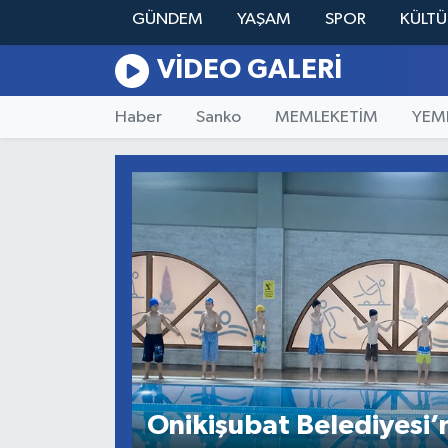
GÜNDEM
YAŞAM
SPOR
KÜLTÜ
YAŞAM
VIDEO GALERI
Haber
Sanko
MEMLEKETİM
YEM
Onikişubat Belediyesi’