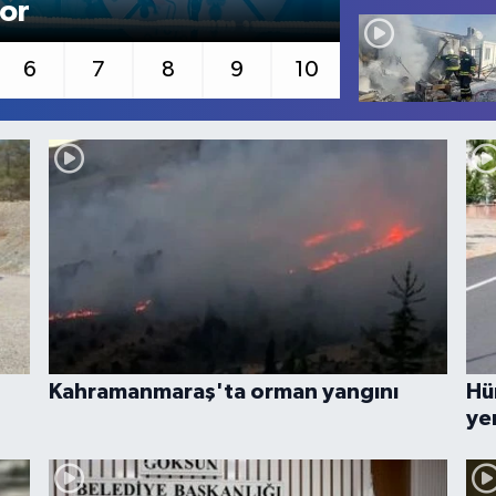
or
küle dön
6
7
8
9
10
Kahramanmaraş'ta orman yangını
Hü
ye
ge