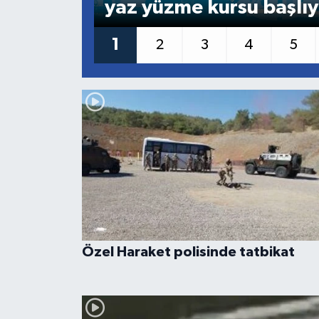
yaz yüzme kursu başlıy
1
2
3
4
5
Özel Haraket polisinde tatbikat