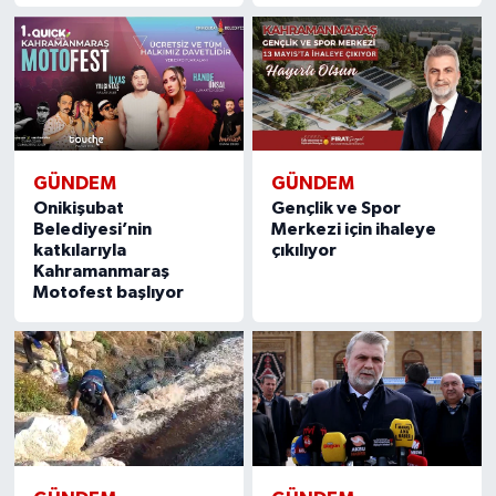
GÜNDEM
GÜNDEM
Onikişubat
Gençlik ve Spor
Belediyesi’nin
Merkezi için ihaleye
katkılarıyla
çıkılıyor
Kahramanmaraş
Motofest başlıyor