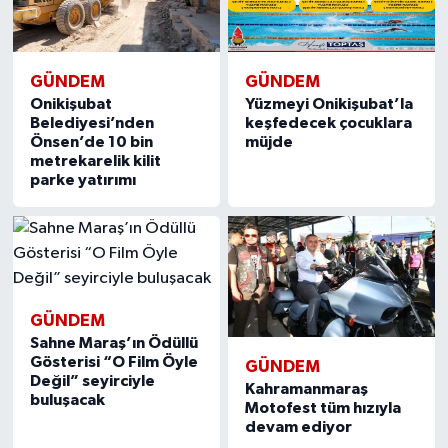
GÜNDEM
GÜNDEM
Onikişubat
Yüzmeyi Onikişubat’la
Belediyesi’nden
keşfedecek çocuklara
Önsen’de 10 bin
müjde
metrekarelik kilit
parke yatırımı
GÜNDEM
Sahne Maraş’ın Ödüllü
Gösterisi “O Film Öyle
GÜNDEM
Değil” seyirciyle
Kahramanmaraş
buluşacak
Motofest tüm hızıyla
devam ediyor