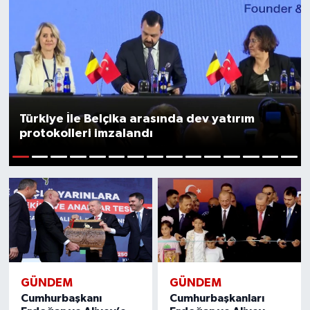
YAŞAM
Türkiye İle Belçika arasında dev yatırım
protokolleri imzalandı
1
2
3
4
5
6
7
8
9
10
11
12
13
14
15
GÜNDEM
GÜNDEM
Cumhurbaşkanı
Cumhurbaşkanları