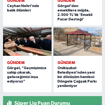
GÜNDEM
GÜNDEM
Ceyhan Nehri’nde
Görgel’den
balık ölümleri
emeklilere müjde,
2.500 TL’lik ‘Emekli
Pazar Desteği’
GÜNDEM
GÜNDEM
Görgel, “Geçmişimize
Onikişubat
sahip çıkarak,
Belediyesi’nden yeni
geleceğimizi inşa
bir dönüşüm hamlesi:
ediyoruz”
Döngele Çağşak Parkı
yenileniyor
Süper Lig Puan Durumu