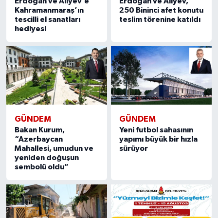
Erdoğan ve Aliyev’e
Erdoğan ve Aliyev,
Kahramanmaraş’ın
250 Bininci afet konutu
tescilli el sanatları
teslim törenine katıldı
hediyesi
GÜNDEM
GÜNDEM
Bakan Kurum,
Yeni futbol sahasının
“Azerbaycan
yapımı büyük bir hızla
Mahallesi, umudun ve
sürüyor
yeniden doğuşun
sembolü oldu”