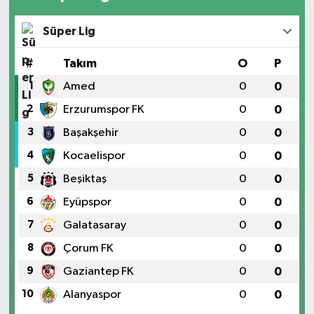
Süper Lig
#
Takım
O
P
1
Amed
0
0
2
Erzurumspor FK
0
0
3
Başakşehir
0
0
4
Kocaelispor
0
0
5
Beşiktaş
0
0
6
Eyüpspor
0
0
7
Galatasaray
0
0
8
Çorum FK
0
0
9
Gaziantep FK
0
0
10
Alanyaspor
0
0