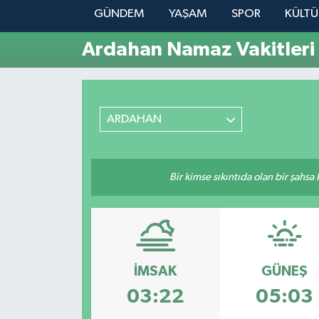
GÜNDEM
YAŞAM
SPOR
KÜLTÜ
YAŞAM
Ardahan Namaz Vakitleri
ARDAHAN
Bir kimse sıkıntıda olan bir şahsa
İMSAK
GÜNEŞ
03:22
05:03