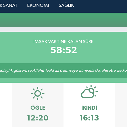
R SANAT
EKONOMİ
SAĞLIK
İMSAK VAKTINE KALAN SÜRE
58:52
 kolaylık gösterirse Allâhü Teâlâ da o kimseye dünyada da, âhirette de kola
ÖĞLE
İKINDI
12:20
16:13