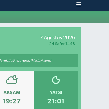
7 Ağustos 2026
24 Safer 1448
ylık ihsân buyurur. (Hadis-i şerif)
AKŞAM
YATSI
19:27
21:01