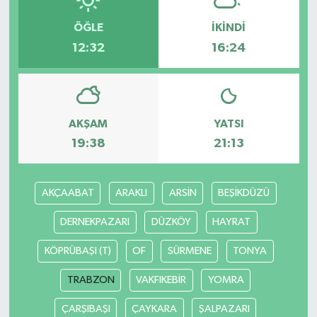
ÖĞLE
İKINDI
12:32
16:24
AKŞAM
YATSI
19:38
21:13
AKÇAABAT
ARAKLI
ARSİN
BEŞİKDÜZÜ
DERNEKPAZARI
DÜZKÖY
HAYRAT
KÖPRÜBAŞI (T)
OF
SÜRMENE
TONYA
TRABZON
VAKFIKEBİR
YOMRA
ÇARŞIBAŞI
ÇAYKARA
ŞALPAZARI