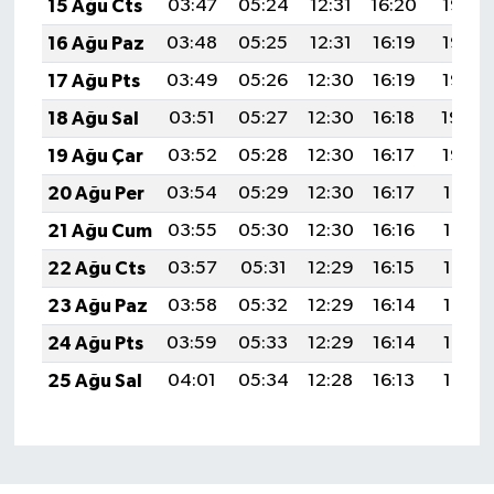
15 Ağu Cts
03:47
05:24
12:31
16:20
19:28
16 Ağu Paz
03:48
05:25
12:31
16:19
19:27
17 Ağu Pts
03:49
05:26
12:30
16:19
19:25
18 Ağu Sal
03:51
05:27
12:30
16:18
19:24
19 Ağu Çar
03:52
05:28
12:30
16:17
19:22
20 Ağu Per
03:54
05:29
12:30
16:17
19:21
21 Ağu Cum
03:55
05:30
12:30
16:16
19:19
22 Ağu Cts
03:57
05:31
12:29
16:15
19:18
23 Ağu Paz
03:58
05:32
12:29
16:14
19:16
24 Ağu Pts
03:59
05:33
12:29
16:14
19:15
25 Ağu Sal
04:01
05:34
12:28
16:13
19:13