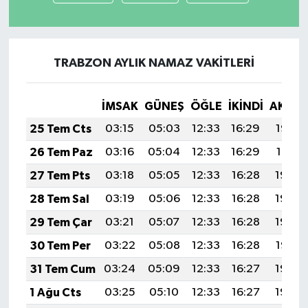
TRABZON AYLIK NAMAZ VAKITLERI
İMSAK
GÜNEŞ
ÖĞLE
İKINDI
AKŞA
25 Tem Cts
03:15
05:03
12:33
16:29
19:52
26 Tem Paz
03:16
05:04
12:33
16:29
19:51
27 Tem Pts
03:18
05:05
12:33
16:28
19:50
28 Tem Sal
03:19
05:06
12:33
16:28
19:49
29 Tem Çar
03:21
05:07
12:33
16:28
19:48
30 Tem Per
03:22
05:08
12:33
16:28
19:47
31 Tem Cum
03:24
05:09
12:33
16:27
19:46
1 Ağu Cts
03:25
05:10
12:33
16:27
19:45