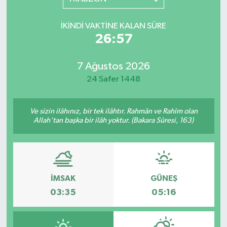
YAŞAM
İKINDI VAKTINE KALAN SÜRE
26:57
7 Ağustos 2026
24 Safer 1448
Ve sizin ilâhınız, bir tek ilâhtır. Rahmân ve Rahîm olan
Allah'tan başka bir ilâh yoktur. (Bakara Sûresi, 163)
İMSAK
GÜNEŞ
03:35
05:16