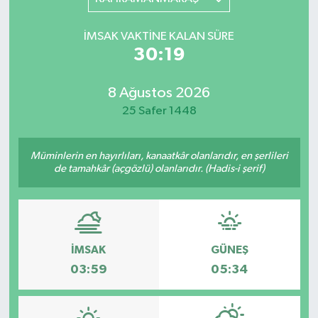
YAŞAM
İMSAK VAKTINE KALAN SÜRE
30:19
8 Ağustos 2026
25 Safer 1448
Müminlerin en hayırlıları, kanaatkâr olanlarıdır, en şerlileri
de tamahkâr (açgözlü) olanlarıdır. (Hadis-i şerif)
İMSAK
GÜNEŞ
03:59
05:34