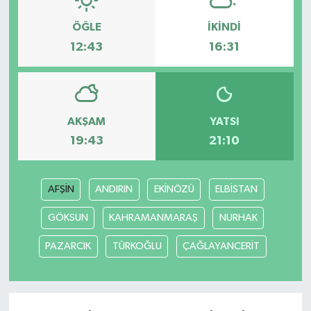
ÖĞLE
İKINDI
12:43
16:31
AKŞAM
YATSI
19:43
21:10
AFŞİN
ANDIRIN
EKİNÖZÜ
ELBİSTAN
GÖKSUN
KAHRAMANMARAŞ
NURHAK
PAZARCIK
TÜRKOĞLU
ÇAĞLAYANCERİT