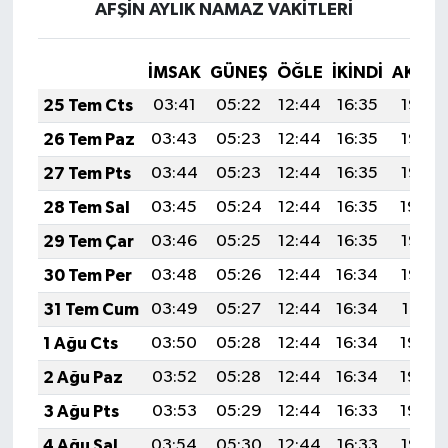
AFŞİN AYLIK NAMAZ VAKITLERI
İMSAK
GÜNEŞ
ÖĞLE
İKINDI
AKŞA
25 Tem Cts
03:41
05:22
12:44
16:35
19:56
26 Tem Paz
03:43
05:23
12:44
16:35
19:55
27 Tem Pts
03:44
05:23
12:44
16:35
19:55
28 Tem Sal
03:45
05:24
12:44
16:35
19:54
29 Tem Çar
03:46
05:25
12:44
16:35
19:53
30 Tem Per
03:48
05:26
12:44
16:34
19:52
31 Tem Cum
03:49
05:27
12:44
16:34
19:51
1 Ağu Cts
03:50
05:28
12:44
16:34
19:50
2 Ağu Paz
03:52
05:28
12:44
16:34
19:49
3 Ağu Pts
03:53
05:29
12:44
16:33
19:48
4 Ağu Sal
03:54
05:30
12:44
16:33
19:47