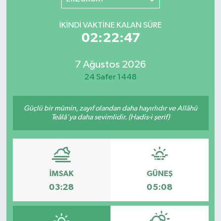
YAŞAM
İKINDI VAKTINE KALAN SÜRE
02:22:47
7 Ağustos 2026
24 Safer 1448
Güçlü bir mümin, zayıf olandan daha hayırlıdır ve Allâhü
Teâlâ'ya daha sevimlidir. (Hadis-i şerif)
İMSAK
GÜNEŞ
03:28
05:08