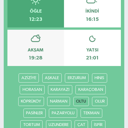
ÖĞLE
İKINDI
12:23
16:15
AKŞAM
YATSI
19:28
21:01
AZİZİYE
AŞKALE
ERZURUM
HINIS
HORASAN
KARAYAZI
KARAÇOBAN
KÖPRÜKÖY
NARMAN
OLTU
OLUR
PASİNLER
PAZARYOLU
TEKMAN
TORTUM
UZUNDERE
ÇAT
İSPİR