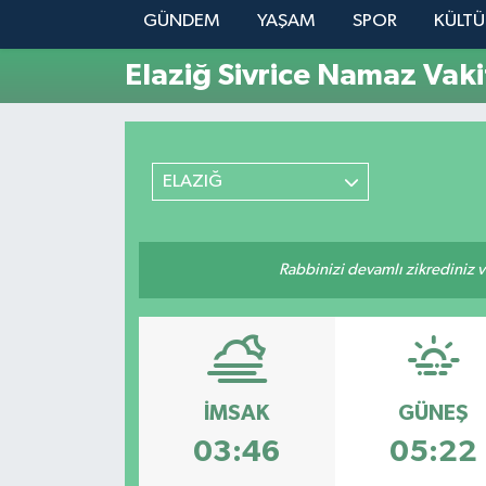
GÜNDEM
YAŞAM
SPOR
KÜLTÜ
YAŞAM
Elaziğ Sivrice Namaz Vaki
ELAZIĞ
Rabbinizi devamlı zikrediniz ve
İMSAK
GÜNEŞ
03:46
05:22