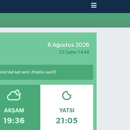
6 Ağustos 2026
23 Safer 1448
i kat kat verir. (Hadis-i şerif)
AKŞAM
YATSI
19:36
21:05