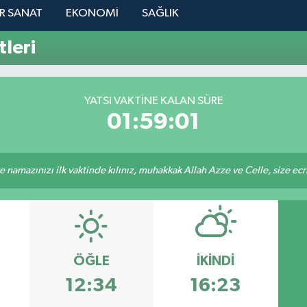
R SANAT
EKONOMİ
SAĞLIK
tleri
YATSI VAKTINE KALAN SÜRE
01:59:01
 namazınızı ilk vaktinde kılınız, muhakkak Allah Azze ve Celle, size ecriniz
ÖĞLE
İKINDI
12:34
16:23