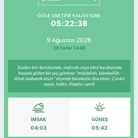
YAŞAM
ÖĞLE VAKTINE KALAN SÜRE
05:22:38
9 Ağustos 2026
26 Safer 1448
Sizden biri kendisinde, malında veya (din) kardeşinde
hoşuna giden bir şey görürse "mâşâallah, bârekallâh,
Allah mübarek etsin" diyerek bereketle dua etsin. Çünkü
nazar, haktır. (Hadis-i şerif)
İMSAK
GÜNEŞ
04:03
05:42