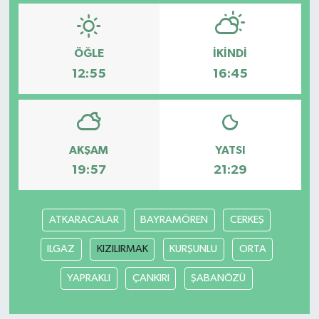
ÖĞLE
İKINDI
12:55
16:45
AKŞAM
YATSI
19:57
21:29
ATKARACALAR
BAYRAMÖREN
CERKEŞ
ILGAZ
KIZILIRMAK
KURŞUNLU
ORTA
YAPRAKLI
ÇANKIRI
ŞABANÖZÜ