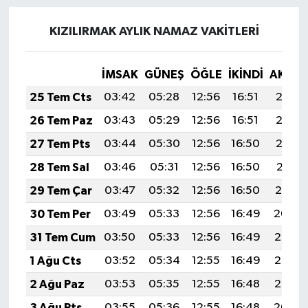
KIZILIRMAK AYLIK NAMAZ VAKITLERI
İMSAK
GÜNEŞ
ÖĞLE
İKINDI
AKŞA
25 Tem Cts
03:42
05:28
12:56
16:51
20:13
26 Tem Paz
03:43
05:29
12:56
16:51
20:12
27 Tem Pts
03:44
05:30
12:56
16:50
20:12
28 Tem Sal
03:46
05:31
12:56
16:50
20:11
29 Tem Çar
03:47
05:32
12:56
16:50
20:10
30 Tem Per
03:49
05:33
12:56
16:49
20:09
31 Tem Cum
03:50
05:33
12:56
16:49
20:08
1 Ağu Cts
03:52
05:34
12:55
16:49
20:07
2 Ağu Paz
03:53
05:35
12:55
16:48
20:06
3 Ağu Pts
03:55
05:36
12:55
16:48
20:04