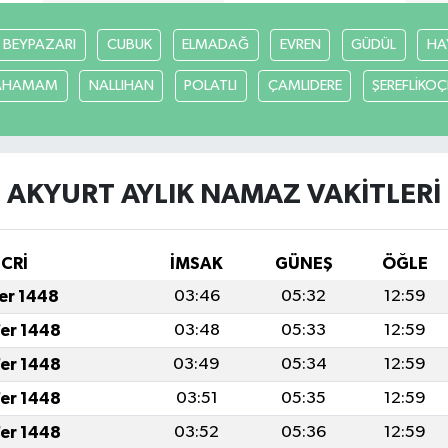
BEYPAZARI
CUBUK
ELMADAĞ
EVREN
GÜDÜL
HA
CAHAMAM
NALLIHAN
POLATLI
ÇAMLIDERE
ŞEREFLİKO
AKYURT AYLIK NAMAZ VAKITLERI
İCRİ
İMSAK
GÜNEŞ
ÖĞLE
fer 1448
03:46
05:32
12:59
fer 1448
03:48
05:33
12:59
fer 1448
03:49
05:34
12:59
fer 1448
03:51
05:35
12:59
fer 1448
03:52
05:36
12:59