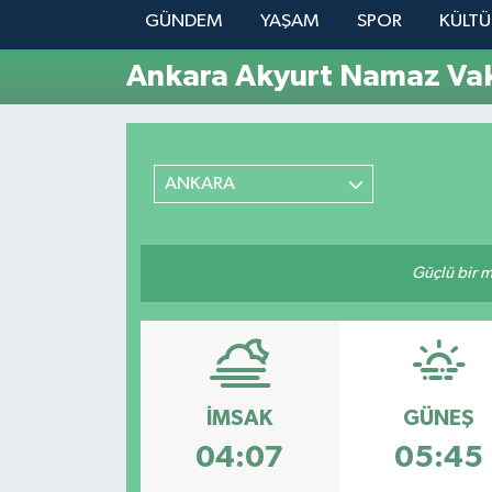
GÜNDEM
YAŞAM
SPOR
KÜLTÜ
YAŞAM
Ankara Akyurt Namaz Vaki
ANKARA
Güçlü bir mü
İMSAK
GÜNEŞ
04:07
05:45