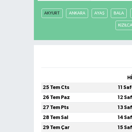
AKYURT
ANKARA
AYAŞ
BALA
KIZIL
H
25 Tem Cts
11 Sa
26 Tem Paz
12 Sa
27 Tem Pts
13 Sa
28 Tem Sal
14 Sa
29 Tem Çar
15 Sa