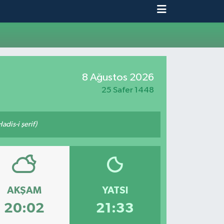
8 Ağustos 2026
25 Safer 1448
adis-i şerif)
AKŞAM
YATSI
20:02
21:33