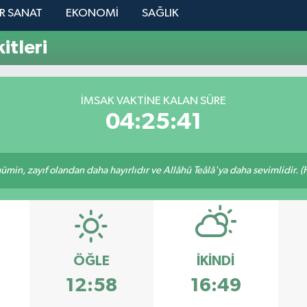
R SANAT
EKONOMİ
SAĞLIK
tleri
İMSAK VAKTINE KALAN SÜRE
04:25:41
min, zayıf olandan daha hayırlıdır ve Allâhü Teâlâ'ya daha sevimlidir. (H
ÖĞLE
İKINDI
12:58
16:49