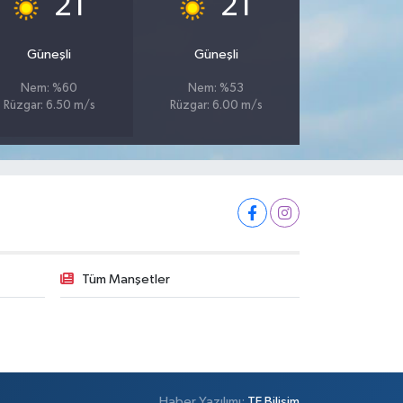
21
21
Güneşli
Güneşli
Nem: %60
Nem: %53
Rüzgar: 6.50 m/s
Rüzgar: 6.00 m/s
Tüm Manşetler
Haber Yazılımı:
TE Bilişim