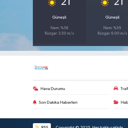
21
21
Güneşli
Güneşli
Nem: %58
Nem: %59
Rüzgar: 3.50 m/s
Rüzgar: 6.00 m/s
Hava Durumu
Tra
Son Dakika Haberleri
Hab
RSS
Copyright © 2025. Her hakkı saklıdır.