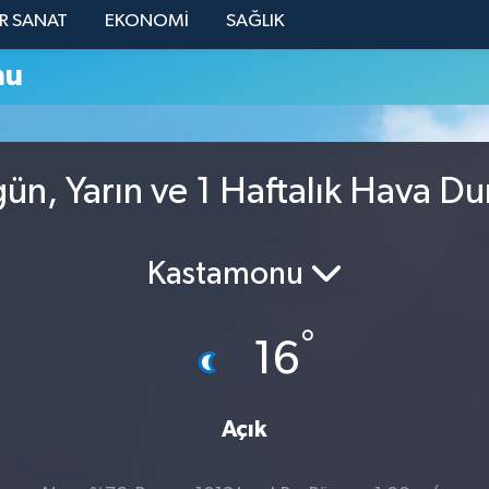
R SANAT
EKONOMİ
SAĞLIK
mu
ün, Yarın ve 1 Haftalık Hava D
Kastamonu
°
16
Açık