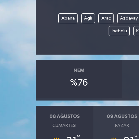
Abana
Ağlı
Araç
Azdavay
İnebolu
K
NEM
%76
08 AĞUSTOS
09 AĞUSTOS
CUMARTESI
PAZAR
°
°