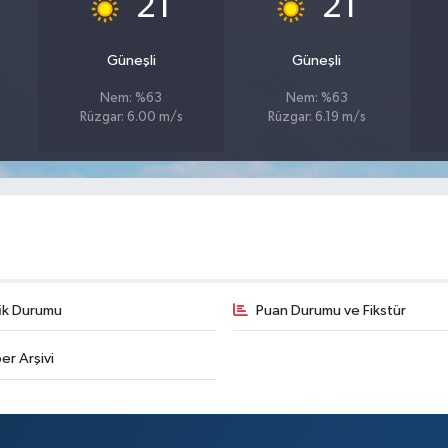
21
21
Güneşli
Güneşli
Nem: %63
Nem: %63
Rüzgar: 6.00 m/s
Rüzgar: 6.19 m/s
fik Durumu
Puan Durumu ve Fikstür
er Arşivi