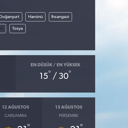
Doğanyurt
Hanönü
İhsangazi
rü
Tosya
EN DÜŞÜK / EN YÜKSEK
°
°
15
/ 30
12 AĞUSTOS
13 AĞUSTOS
ÇARŞAMBA
PERŞEMBE
°
°