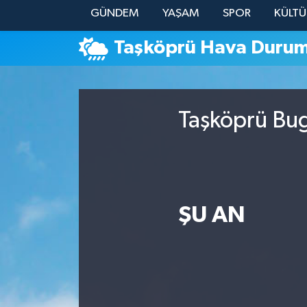
GÜNDEM
YAŞAM
SPOR
KÜLTÜ
YAŞAM
Taşköprü Hava Duru
Taşköprü Bug
ŞU AN