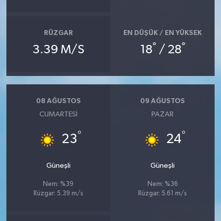
RÜZGAR
EN DÜŞÜK / EN YÜKSEK
°
°
3.39 M/S
18
/ 28
08 AĞUSTOS
09 AĞUSTOS
CUMARTESI
PAZAR
°
°
23
24
Güneşli
Güneşli
Nem: %39
Nem: %36
Rüzgar: 5.39 m/s
Rüzgar: 5.61 m/s