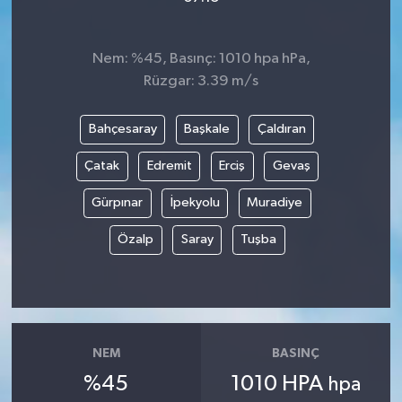
Nem: %45, Basınç: 1010 hpa hPa,
Rüzgar: 3.39 m/s
Bahçesaray
Başkale
Çaldıran
Çatak
Edremit
Erciş
Gevaş
Gürpınar
İpekyolu
Muradiye
Özalp
Saray
Tuşba
NEM
BASINÇ
%45
1010 HPA
hpa