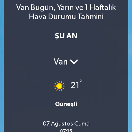
Van Bugün, Yarın ve 1 Haftalık
YAŞAM
Hava Durumu Tahmini
ŞU AN
Van
°
21
Güneşli
07 Ağustos Cuma
07:15