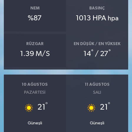
NEM
BASINÇ
%87
1013 HPA
hpa
RÜZGAR
EN DÜŞÜK / EN YÜKSEK
°
°
1.39 M/S
14
/ 27
10 AĞUSTOS
11 AĞUSTOS
PAZARTESI
SALI
°
°
21
21
Güneşli
Güneşli