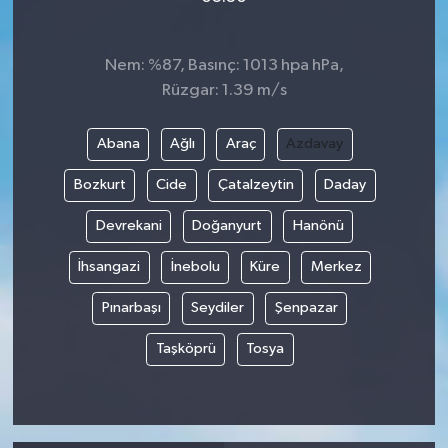
Nem: %87, Basınç: 1013 hpa hPa,
Rüzgar: 1.39 m/s
Abana
Ağlı
Araç
Azdavay
Bozkurt
Cide
Çatalzeytin
Daday
Devrekani
Doğanyurt
Hanönü
İhsangazi
İnebolu
Küre
Merkez
Pınarbaşı
Seydiler
Şenpazar
Taşköprü
Tosya