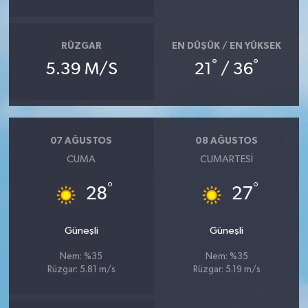
RÜZGAR
EN DÜŞÜK / EN YÜKSEK
°
°
5.39 M/S
21
/ 36
07 AĞUSTOS
08 AĞUSTOS
CUMA
CUMARTESI
°
°
28
27
Güneşli
Güneşli
Nem: %35
Nem: %35
Rüzgar: 5.81 m/s
Rüzgar: 5.19 m/s