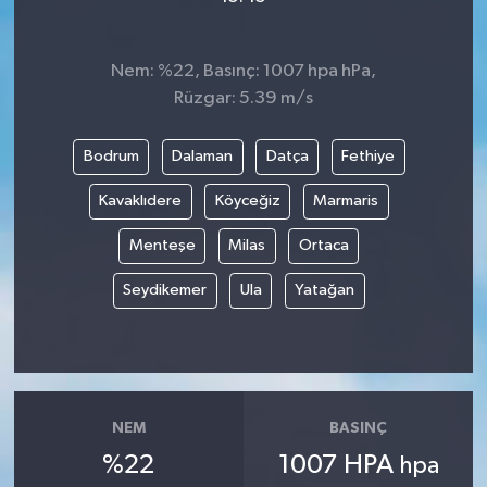
Nem: %22, Basınç: 1007 hpa hPa,
Rüzgar: 5.39 m/s
Bodrum
Dalaman
Datça
Fethiye
Kavaklıdere
Köyceğiz
Marmaris
Menteşe
Milas
Ortaca
Seydikemer
Ula
Yatağan
NEM
BASINÇ
%22
1007 HPA
hpa