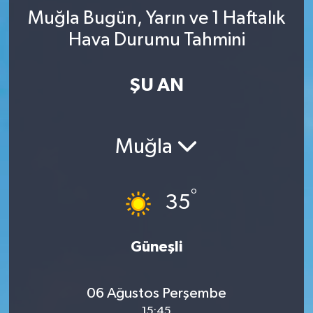
Muğla Bugün, Yarın ve 1 Haftalık
YAŞAM
Hava Durumu Tahmini
ŞU AN
Muğla
°
35
Güneşli
06 Ağustos Perşembe
15:45