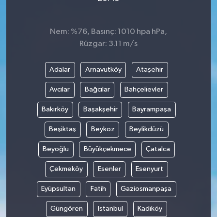
Nem: %76, Basınç: 1010 hpa hPa,
Rüzgar: 3.11 m/s
Adalar
Arnavutköy
Ataşehir
Avcılar
Bağcılar
Bahçelievler
Bakırköy
Başakşehir
Bayrampaşa
Beşiktaş
Beykoz
Beylikdüzü
Beyoğlu
Büyükçekmece
Çatalca
Çekmeköy
Esenler
Esenyurt
Eyüpsultan
Fatih
Gaziosmanpaşa
Güngören
Istanbul
Kadıköy