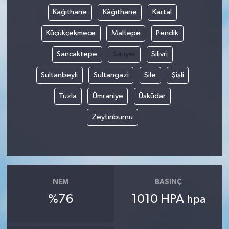
Kağıthane
Kâğıthane
Kartal
Küçükçekmece
Maltepe
Pendik
Sancaktepe
Sarıyer
Silivri
Sultanbeyli
Sultangazi
Şile
Şişli
Tuzla
Ümraniye
Üsküdar
Zeytinburnu
NEM
BASINÇ
%76
1010 HPA
hpa