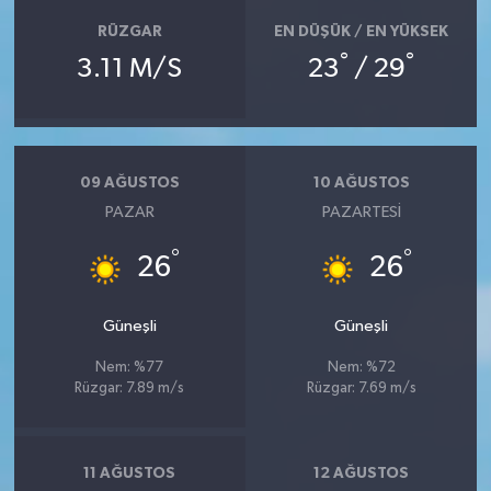
RÜZGAR
EN DÜŞÜK / EN YÜKSEK
°
°
3.11 M/S
23
/ 29
09 AĞUSTOS
10 AĞUSTOS
PAZAR
PAZARTESI
°
°
26
26
Güneşli
Güneşli
Nem: %77
Nem: %72
Rüzgar: 7.89 m/s
Rüzgar: 7.69 m/s
11 AĞUSTOS
12 AĞUSTOS