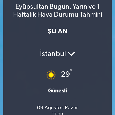
Eyüpsultan Bugün, Yarın ve 1
YAŞAM
Haftalık Hava Durumu Tahmini
ŞU AN
İstanbul
°
29
Güneşli
09 Ağustos Pazar
17:00