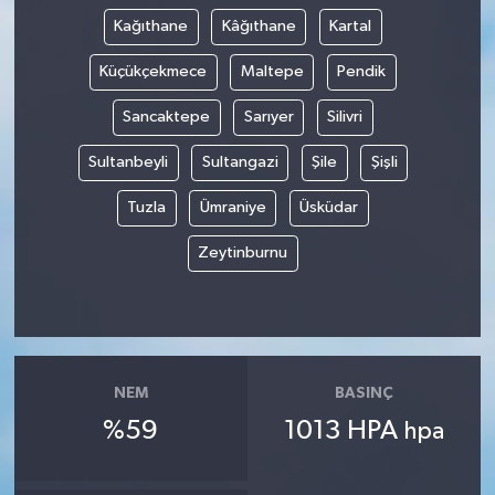
Kağıthane
Kâğıthane
Kartal
Küçükçekmece
Maltepe
Pendik
Sancaktepe
Sarıyer
Silivri
Sultanbeyli
Sultangazi
Şile
Şişli
Tuzla
Ümraniye
Üsküdar
Zeytinburnu
NEM
BASINÇ
%59
1013 HPA
hpa