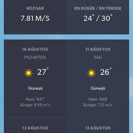
RÜZGAR
EN DÜŞÜK / EN YÜKSEK
°
°
7.81 M/S
24
/ 30
10 AĞUSTOS
11 AĞUSTOS
PAZARTESI
SALI
°
°
27
26
Güneşli
Güneşli
Nem: %67
Nem: %68
Rüzgar: 8.69 m/s
Rüzgar: 7.31 m/s
12 AĞUSTOS
13 AĞUSTOS