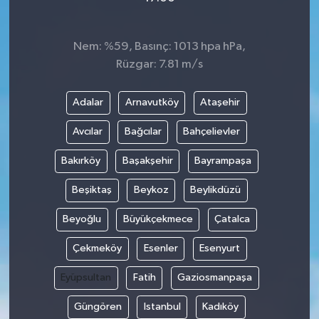
Nem: %59, Basınç: 1013 hpa hPa,
Rüzgar: 7.81 m/s
Adalar
Arnavutköy
Ataşehir
Avcılar
Bağcılar
Bahçelievler
Bakırköy
Başakşehir
Bayrampaşa
Beşiktaş
Beykoz
Beylikdüzü
Beyoğlu
Büyükçekmece
Çatalca
Çekmeköy
Esenler
Esenyurt
Eyüpsultan
Fatih
Gaziosmanpaşa
Güngören
Istanbul
Kadıköy