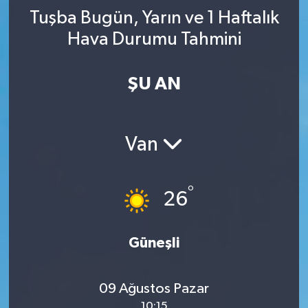
Tuşba Bugün, Yarın ve 1 Haftalık
YAŞAM
Hava Durumu Tahmini
ŞU AN
Van
°
26
Güneşli
09 Ağustos Pazar
10:15