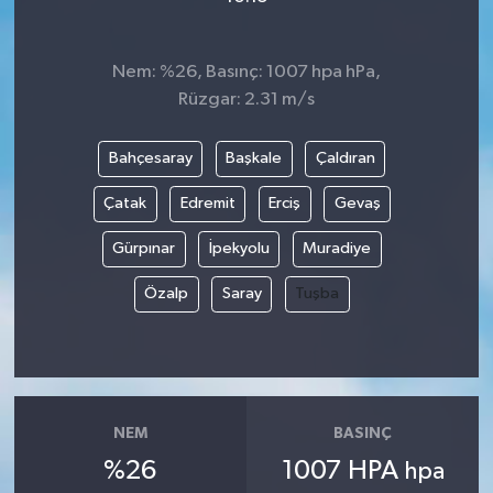
Nem: %26, Basınç: 1007 hpa hPa,
Rüzgar: 2.31 m/s
Bahçesaray
Başkale
Çaldıran
Çatak
Edremit
Erciş
Gevaş
Gürpınar
İpekyolu
Muradiye
Özalp
Saray
Tuşba
NEM
BASINÇ
%26
1007 HPA
hpa