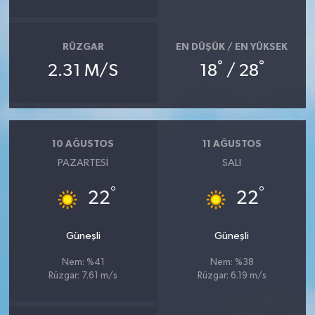
RÜZGAR
EN DÜŞÜK / EN YÜKSEK
°
°
2.31 M/S
18
/ 28
10 AĞUSTOS
11 AĞUSTOS
PAZARTESI
SALI
°
°
22
22
Güneşli
Güneşli
Nem: %41
Nem: %38
Rüzgar: 7.61 m/s
Rüzgar: 6.19 m/s