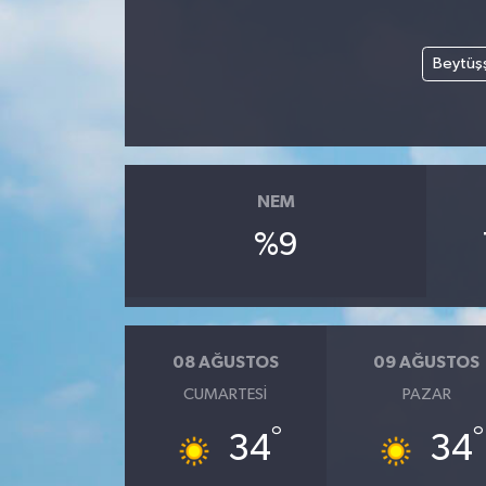
Beytüş
NEM
%9
08 AĞUSTOS
09 AĞUSTOS
CUMARTESI
PAZAR
°
°
34
34