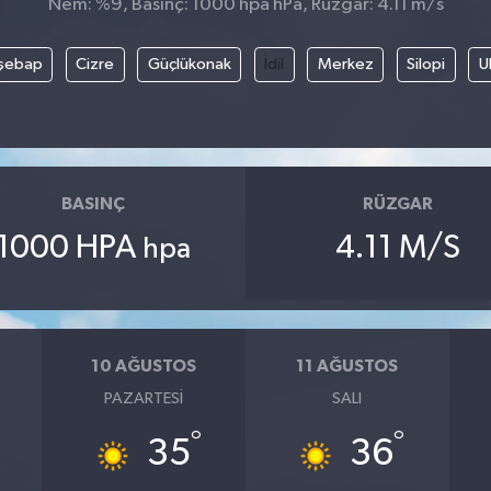
Nem: %9, Basınç: 1000 hpa hPa, Rüzgar: 4.11 m/s
şebap
Cizre
Güçlükonak
İdil
Merkez
Silopi
U
BASINÇ
RÜZGAR
1000 HPA
4.11 M/S
hpa
10 AĞUSTOS
11 AĞUSTOS
PAZARTESI
SALI
°
°
35
36