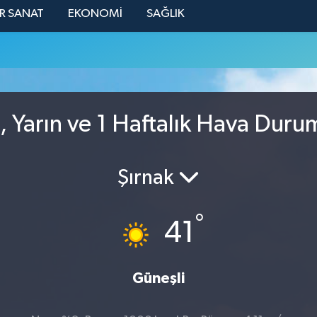
R SANAT
EKONOMİ
SAĞLIK
, Yarın ve 1 Haftalık Hava Dur
Şırnak
°
41
Güneşli