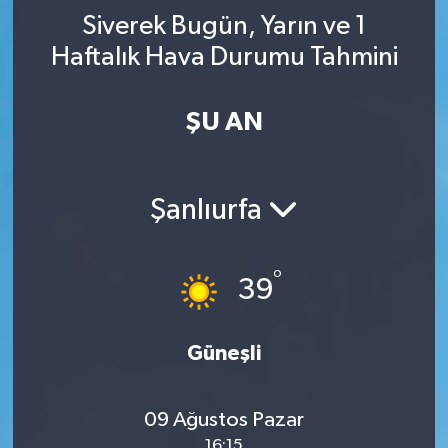
Siverek Bugün, Yarın ve 1
YAŞAM
Haftalık Hava Durumu Tahmini
ŞU AN
Şanlıurfa
°
39
Güneşli
09 Ağustos Pazar
16:15