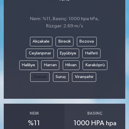
Nem: %11, Basınç: 1000 hpa hPa,
Rüzgar: 2.69 m/s
Akçakale
Birecik
Bozova
Ceylanpınar
Eyyübiye
Halfeti
Haliliye
Harran
Hilvan
Karaköprü
Siverek
Suruç
Viranşehir
NEM
BASINÇ
%11
1000 HPA
hpa