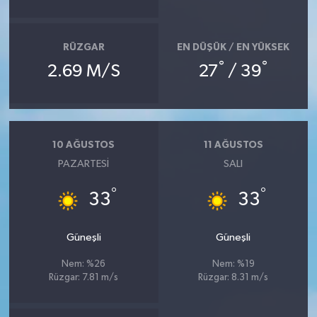
RÜZGAR
EN DÜŞÜK / EN YÜKSEK
°
°
2.69 M/S
27
/ 39
10 AĞUSTOS
11 AĞUSTOS
PAZARTESI
SALI
°
°
33
33
Güneşli
Güneşli
Nem: %26
Nem: %19
Rüzgar: 7.81 m/s
Rüzgar: 8.31 m/s