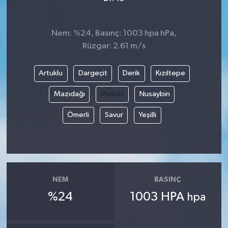
Nem: %24, Basınç: 1003 hpa hPa,
Rüzgar: 2.61 m/s
Artuklu
Dargeçit
Derik
Kızıltepe
Mazıdağı
Midyat
Nusaybin
Ömerli
Savur
Yeşilli
NEM
BASINÇ
%24
1003 HPA
hpa