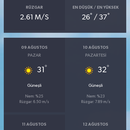
RÜZGAR
EN DÜŞÜK / EN YÜKSEK
°
°
2.61 M/S
26
/ 37
09 AĞUSTOS
10 AĞUSTOS
PAZAR
PAZARTESI
°
°
31
32
Güneşli
Güneşli
Nem: %25
Nem: %23
Rüzgar: 6.50 m/s
Rüzgar: 7.89 m/s
11 AĞUSTOS
12 AĞUSTOS