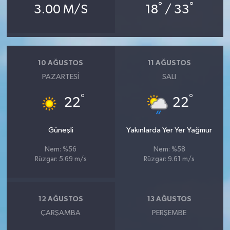
°
°
3.00 M/S
18
/ 33
10 AĞUSTOS
11 AĞUSTOS
PAZARTESI
SALI
°
°
22
22
Güneşli
Yakınlarda Yer Yer Yağmur
Nem: %56
Nem: %58
Rüzgar: 5.69 m/s
Rüzgar: 9.61 m/s
12 AĞUSTOS
13 AĞUSTOS
ÇARŞAMBA
PERŞEMBE