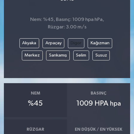
Nem: %45, Basınç: 1009 hpa hPa,
Rüzgar: 3.00 m/s
Akyaka
Arpaçay
Digor
Kağızman
Merkez
Sarıkamış
Selim
Susuz
NEM
BASINÇ
%45
1009 HPA
hpa
RÜZGAR
EN DÜŞÜK / EN YÜKSEK