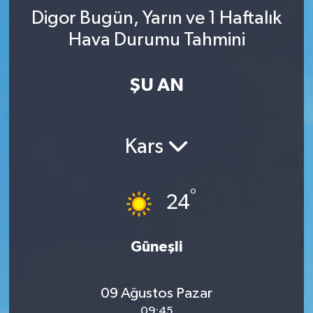
Digor Bugün, Yarın ve 1 Haftalık
YAŞAM
Hava Durumu Tahmini
ŞU AN
Kars
°
24
Güneşli
09 Ağustos Pazar
09:45