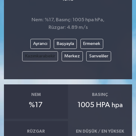
Nem: %17, Basınç: 1005 hpa hPa,
Rüzgar: 4.89 m/s
Ayrancı
Başyayla
Ermenek
Kazımkarabekir
Merkez
Sarıveliler
NEM
BASINÇ
%17
1005 HPA
hpa
RÜZGAR
EN DÜŞÜK / EN YÜKSEK