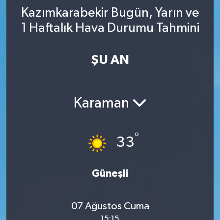
Kazımkarabekir Bugün, Yarın ve
YAŞAM
1 Haftalık Hava Durumu Tahmini
ŞU AN
Karaman
°
33
Güneşli
07 Ağustos Cuma
15:15