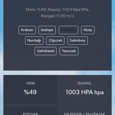
Nem: %49, Basınç: 1003 hpa hPa,
Rüzgar: 5.00 m/s
Araban
İslahiye
Karkamış
Nizip
Nurdağı
Oğuzeli
Şahinbey
Şehitkamil
Yavuzeli
NEM
BASINÇ
%49
1003 HPA
hpa
RÜZGAR
EN DÜŞÜK / EN YÜKSEK