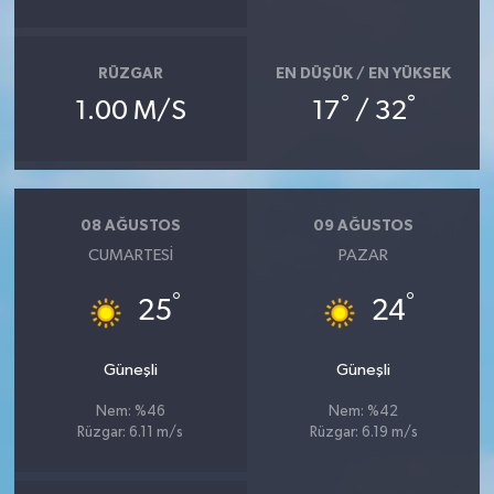
RÜZGAR
EN DÜŞÜK / EN YÜKSEK
°
°
1.00 M/S
17
/ 32
08 AĞUSTOS
09 AĞUSTOS
CUMARTESI
PAZAR
°
°
25
24
Güneşli
Güneşli
Nem: %46
Nem: %42
Rüzgar: 6.11 m/s
Rüzgar: 6.19 m/s