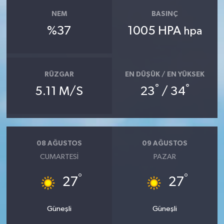
NEM
BASINÇ
%37
1005 HPA
hpa
RÜZGAR
EN DÜŞÜK / EN YÜKSEK
°
°
5.11 M/S
23
/ 34
08 AĞUSTOS
09 AĞUSTOS
CUMARTESI
PAZAR
°
°
27
27
Güneşli
Güneşli