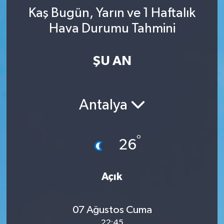
Kaş Bugün, Yarın ve 1 Haftalık
YAŞAM
Hava Durumu Tahmini
ŞU AN
Antalya
°
26
Açık
07 Ağustos Cuma
22:45