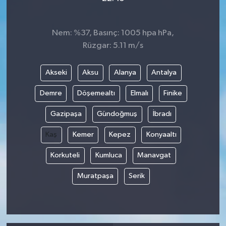
Nem: %37, Basınç: 1005 hpa hPa,
Rüzgar: 5.11 m/s
Akseki
Aksu
Alanya
Antalya
Demre
Döşemealtı
Elmalı
Finike
Gazipaşa
Gündoğmuş
İbradı
Kaş
Kemer
Kepez
Konyaaltı
Korkuteli
Kumluca
Manavgat
Muratpaşa
Serik