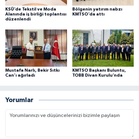
KSÜ’de Tekstil ve Moda
Bölgenin yatırım nabzı
Alanında iş birliği toplantısı
KMTSO’da attı
düzenlendi
Mustafa Narlı, Bekir Sıtkı
KMTSO Başkanı Buluntu,
Can’ı ağırladı
TOBB Divan Kurulu’nda
Yorumlar