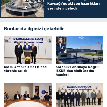
Kavşağı’ndaki son hazırlıkları
yerinde inceledi
Bunlar da ilginizi çekebilir
KMTSO Yeni hizmet binası
Karanlık Fabrikaya Doğru:
törenle açıldı
İSKUR’dan Akıllı üretim
hamlesi