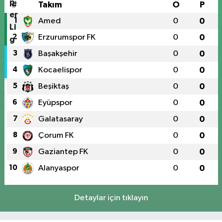
#
Takım
O
P
1
Amed
0
0
2
Erzurumspor FK
0
0
3
Başakşehir
0
0
4
Kocaelispor
0
0
5
Beşiktaş
0
0
6
Eyüpspor
0
0
7
Galatasaray
0
0
8
Çorum FK
0
0
9
Gaziantep FK
0
0
10
Alanyaspor
0
0
Detaylar için tıklayın