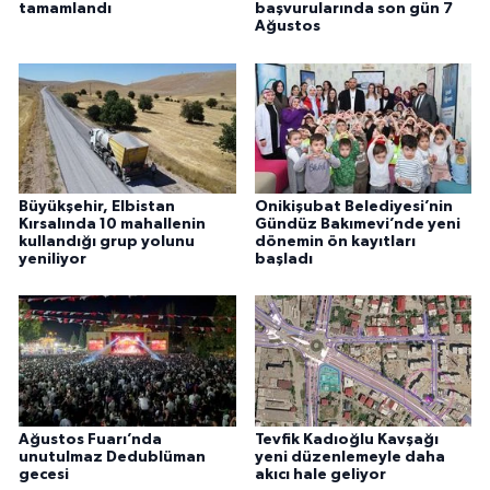
tamamlandı
başvurularında son gün 7
Ağustos
Büyükşehir, Elbistan
Onikişubat Belediyesi’nin
Kırsalında 10 mahallenin
Gündüz Bakımevi’nde yeni
kullandığı grup yolunu
dönemin ön kayıtları
yeniliyor
başladı
Ağustos Fuarı’nda
Tevfik Kadıoğlu Kavşağı
unutulmaz Dedublüman
yeni düzenlemeyle daha
gecesi
akıcı hale geliyor