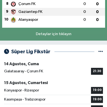
8
Çorum FK
0
0
9
Gaziantep FK
0
0
10
Alanyaspor
0
0
Detaylar için tıklayın
Süper Lig Fikstür
14 Ağustos, Cuma
Galatasaray - Çorum FK
21:30
15 Ağustos, Cumartesi
Konyaspor - Rizespor
19:00
Kasımpaşa - Trabzonspor
19:00