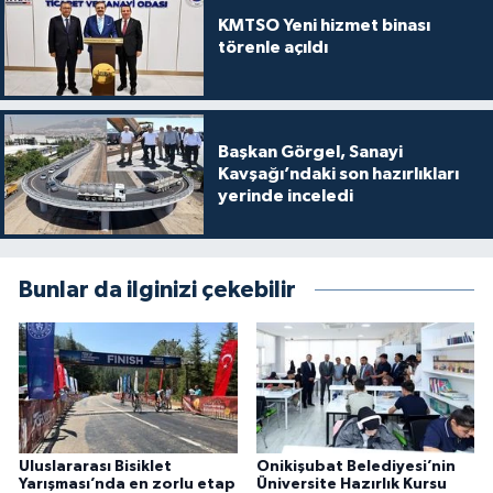
KMTSO Yeni hizmet binası
törenle açıldı
Başkan Görgel, Sanayi
Kavşağı’ndaki son hazırlıkları
yerinde inceledi
Bunlar da ilginizi çekebilir
Uluslararası Bisiklet
Onikişubat Belediyesi’nin
Yarışması’nda en zorlu etap
Üniversite Hazırlık Kursu