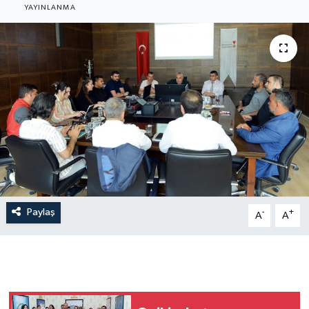
YAYINLANMA
Paylaş
-
+
A
A