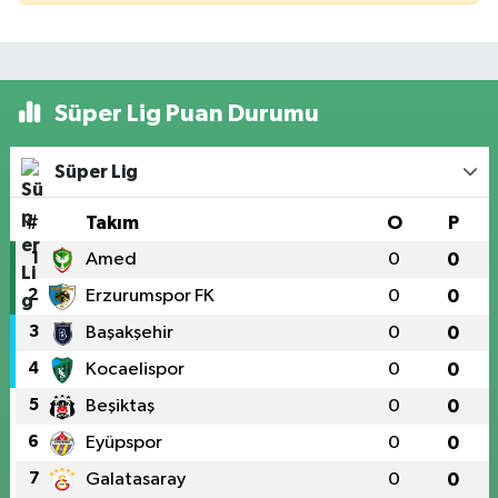
Süper Lig Puan Durumu
Süper Lig
#
Takım
O
P
1
Amed
0
0
2
Erzurumspor FK
0
0
3
Başakşehir
0
0
4
Kocaelispor
0
0
5
Beşiktaş
0
0
6
Eyüpspor
0
0
7
Galatasaray
0
0