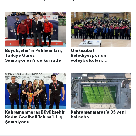
Büyükşehir’in Pehlivanları,
Onikişubat
Türkiye Güreş
Belediyespor’un
Şampiyonası’nda kürsüde
voleybolcuları,
Kahramanmaraşlı gençlere
ilham oluyor
Kahramanmaraş Büyükşehir
Kahramanmaraş’a 35 yeni
Kadın Goalball Takımı 1. Lig
halısaha
Şampiyonu