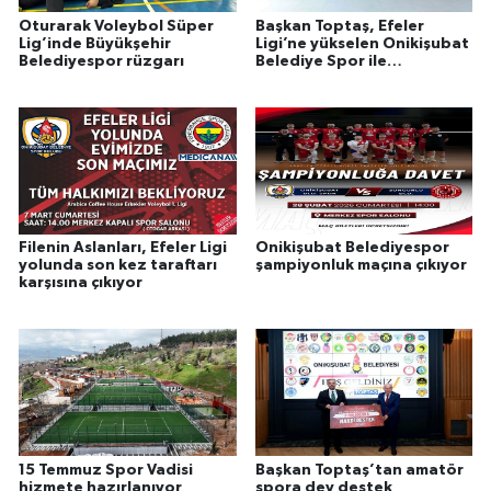
Oturarak Voleybol Süper
Başkan Toptaş, Efeler
Lig’inde Büyükşehir
Ligi’ne yükselen Onikişubat
Belediyespor rüzgarı
Belediye Spor ile
şampiyonluk yemeğinde
buluştu
Filenin Aslanları, Efeler Ligi
Onikişubat Belediyespor
yolunda son kez taraftarı
şampiyonluk maçına çıkıyor
karşısına çıkıyor
15 Temmuz Spor Vadisi
Başkan Toptaş’tan amatör
hizmete hazırlanıyor
spora dev destek