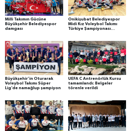
Milli Takımın Gücüne
Onikişubat Belediyespor
Büyükşehir Belediyespor
Midi Kız Voleybol Takımı
damgası
Türkiye Şampiyonası
yolunda
Büyükşehir’in Oturarak
UEFA C Antrenörlük Kursu
Voleybol Takımı Süper
tamamlandı: Belgeler
Lig’de namağlup şampiyon
törenle verildi