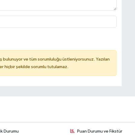
ş bulunuyor ve tüm sorumluluğu üstleniyorsunuz. Yazılan
 hiçbir şekilde sorumlu tutulamaz.
fik Durumu
Puan Durumu ve Fikstür