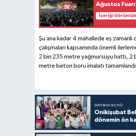
Ağustos Fuar
İçeriği Görüntül
Şu ana kadar 4 mahallede eş zamanlı ola
çalışmaları kapsamında önemli ilerlem
2 bin 235 metre yağmursuyu hattı, 2 b
metre beton boru imalatı tamamlandı
EDITÖRÜN SEÇTIĞI
Onikişubat Be
dönemin ön kay