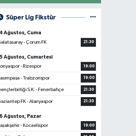
Süper Lig Fikstür
4 Ağustos, Cuma
alatasaray - Çorum FK
21:30
5 Ağustos, Cumartesi
onyaspor - Rizespor
19:00
asımpaşa - Trabzonspor
19:00
ençlerbirliği S.K. - Fenerbahçe
21:30
aziantep FK - Alanyaspor
21:30
6 Ağustos, Pazar
aşakşehir - Kocaelispor
19:00