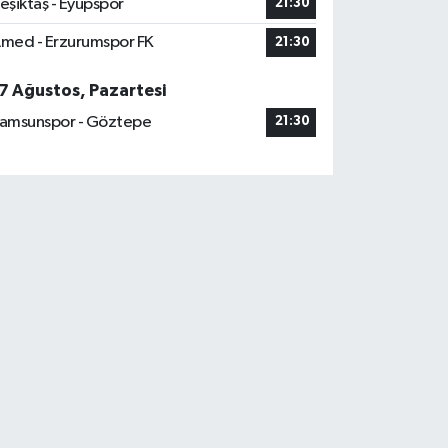
eşiktaş - Eyüpspor
21:30
med - Erzurumspor FK
21:30
7 Ağustos, Pazartesi
amsunspor - Göztepe
21:30