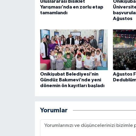
Uluslararası Bisiklet
Onikişuba
Yarışması’nda en zorlu etap
Üniversite
tamamlandı
başvurula
Ağustos
Onikişubat Belediyesi’nin
Ağustos F
Gündüz Bakımevi’nde yeni
Dedublüm
dönemin ön kayıtları başladı
Yorumlar