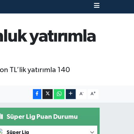
nluk yatırımla
 TL’lik yatırımla 140
-
+
A
A
Süper Lig Puan Durumu
Süper Lig