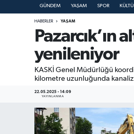
GÜNDEM
YAŞAM
SPOR
KÜLTÜ
YAŞAM
HABERLER
YAŞAM
Pazarcık’ın a
yenileniyor
KASKİ Genel Müdürlüğü koordin
kilometre uzunluğunda kanaliza
22.05.2025 - 14:09
YAYINLANMA