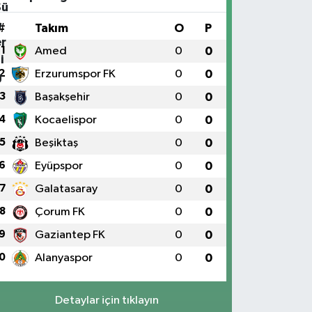
#
Takım
O
P
1
Amed
0
0
2
Erzurumspor FK
0
0
3
Başakşehir
0
0
4
Kocaelispor
0
0
5
Beşiktaş
0
0
6
Eyüpspor
0
0
7
Galatasaray
0
0
8
Çorum FK
0
0
9
Gaziantep FK
0
0
0
Alanyaspor
0
0
Detaylar için tıklayın