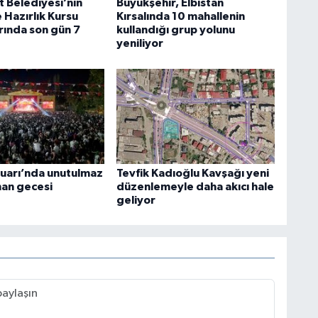
t Belediyesi’nin
Büyükşehir, Elbistan
 Hazırlık Kursu
Kırsalında 10 mahallenin
rında son gün 7
kullandığı grup yolunu
yeniliyor
uarı’nda unutulmaz
Tevfik Kadıoğlu Kavşağı yeni
an gecesi
düzenlemeyle daha akıcı hale
geliyor