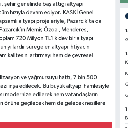
şehir genelinde başlattığı altyapı
 tüm hızıyla devam ediyor. KASKİ Genel
samlı altyapı projeleriyle, Pazarcık’ta da
 Pazarcık’ın Memiş Özdal, Menderes,
1
oplam 720 Milyon TL’lik dev bir altyapı
G
un yıllardır süregelen altyapı ihtiyacını
1
m kalitesini artırmayı hem de çevresel
K
.
K
lizasyon ve yağmursuyu hattı, 7 bin 500
G
kezi inşa edilecek. Bu büyük altyapı hamlesiyle
pısı modernize edilerek hem vatandaşların
G
rın önüne geçilecek hem de gelecek nesillere
1
B