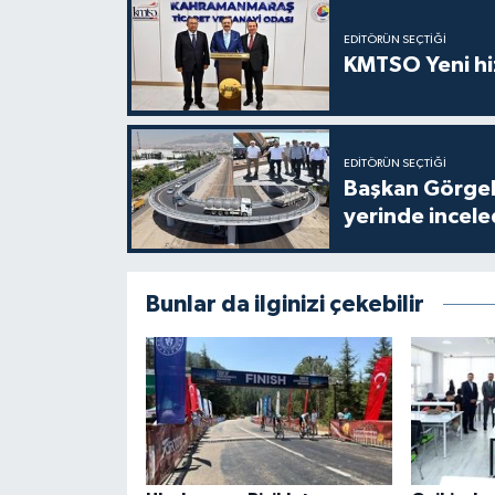
EDITÖRÜN SEÇTIĞI
KMTSO Yeni hiz
EDITÖRÜN SEÇTIĞI
Başkan Görgel,
yerinde incele
Bunlar da ilginizi çekebilir