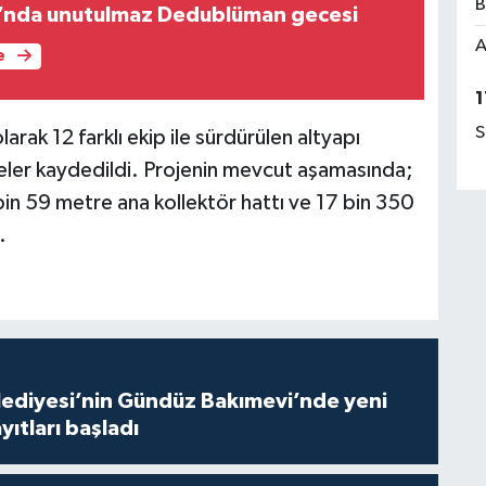
B
ı’nda unutulmaz Dedublüman gecesi
A
e
1
S
rak 12 farklı ekip ile sürdürülen altyapı
eler kaydedildi. Projenin mevcut aşamasında;
in 59 metre ana kollektör hattı ve 17 bin 350
.
lediyesi’nin Gündüz Bakımevi’nde yeni
ıtları başladı