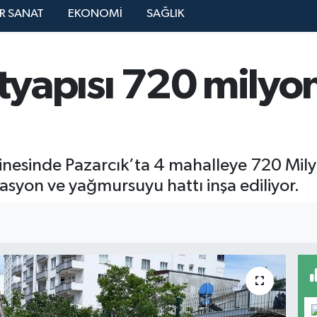
R SANAT
EKONOMİ
SAĞLIK
ltyapısı 720 milyo
esinde Pazarcık’ta 4 mahalleye 720 Milyon
syon ve yağmursuyu hattı inşa ediliyor.