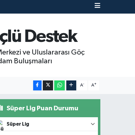
çlü Destek
erkezi ve Uluslararası Göç
ihdam Buluşmaları
-
+
A
A
Süper Lig Puan Durumu
Süper Lig