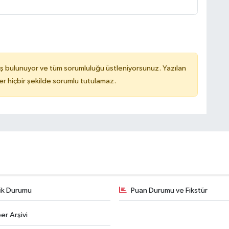
ş bulunuyor ve tüm sorumluluğu üstleniyorsunuz. Yazılan
 hiçbir şekilde sorumlu tutulamaz.
fik Durumu
Puan Durumu ve Fikstür
er Arşivi