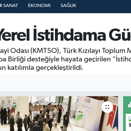
R SANAT
EKONOMİ
SAĞLIK
rel İstihdama Gü
yi Odası (KMTSO), Türk Kızılayı Toplum M
pa Birliği desteğiyle hayata geçirilen “İst
katılımla gerçekleştirildi.