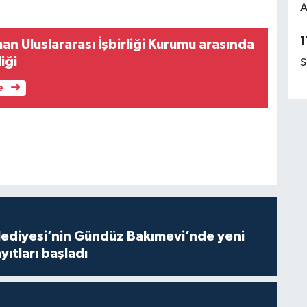
A
1
n Uluslararası İşbirliği Kurumu arasında
liği
S
e
lediyesi’nin Gündüz Bakımevi’nde yeni
ıtları başladı