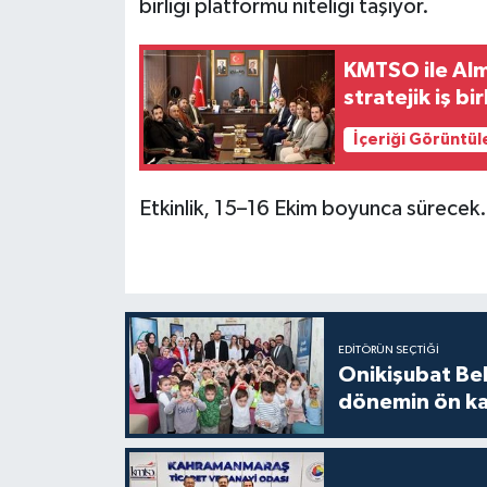
birliği platformu niteliği taşıyor.
KMTSO ile Alma
stratejik iş bir
İçeriği Görüntül
Etkinlik, 15–16 Ekim boyunca sürecek.
EDITÖRÜN SEÇTIĞI
Onikişubat Be
dönemin ön kay