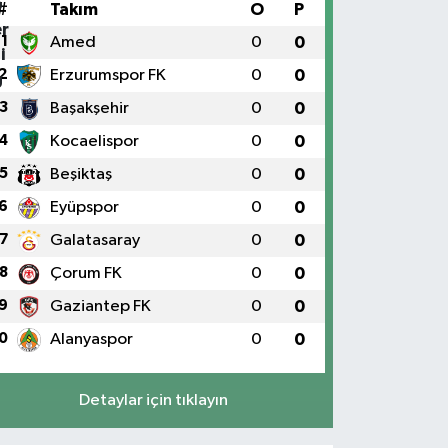
#
Takım
O
P
1
Amed
0
0
2
Erzurumspor FK
0
0
3
Başakşehir
0
0
4
Kocaelispor
0
0
5
Beşiktaş
0
0
6
Eyüpspor
0
0
7
Galatasaray
0
0
8
Çorum FK
0
0
9
Gaziantep FK
0
0
0
Alanyaspor
0
0
Detaylar için tıklayın