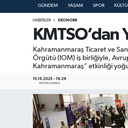
GÜNDEM
YAŞAM
SPOR
KÜLTÜ
YAŞAM
HABERLER
EKONOMİ
KMTSO’dan Ye
Kahramanmaraş Ticaret ve Sana
Örgütü (IOM) iş birliğiyle, Avru
Kahramanmaraş” etkinliği yoğun 
15.10.2025 - 16:29
YAYINLANMA