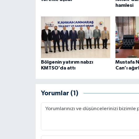
hamlesi
Bölgenin yatırım nabzı
Mustafa Na
KMTSO’da attı
Can’ı ağır
Yorumlar (1)