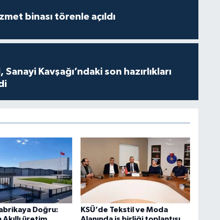
met binası törenle açıldı
 Sanayi Kavşağı’ndaki son hazırlıkları
di
Fabrikaya Doğru:
KSÜ’de Tekstil ve Moda
Akıllı üretim
Alanında iş birliği toplantısı