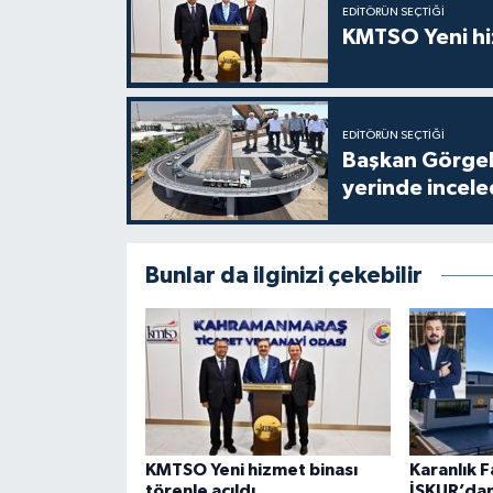
EDITÖRÜN SEÇTIĞI
KMTSO Yeni hiz
EDITÖRÜN SEÇTIĞI
Başkan Görgel,
yerinde incele
Bunlar da ilginizi çekebilir
KMTSO Yeni hizmet binası
Karanlık 
törenle açıldı
İSKUR’dan 