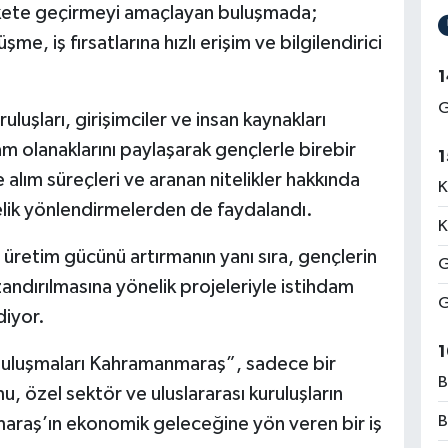
rekete geçirmeyi amaçlayan buluşmada;
e, iş fırsatlarına hızlı erişim ve bilgilendirici
1
G
uluşları, girişimciler ve insan kaynakları
dam olanaklarını paylaşarak gençlerle birebir
1
e alım süreçleri ve aranan nitelikler hakkında
K
nelik yönlendirmelerden de faydalandı.
K
üretim gücünü artırmanın yanı sıra, gençlerin
G
zandırılmasına yönelik projeleriyle istihdam
G
iyor.
1
uluşmaları Kahramanmaraş”, sadece bir
B
u, özel sektör ve uluslararası kuruluşların
B
raş’ın ekonomik geleceğine yön veren bir iş