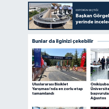
EDITÖRÜN SEÇTIĞI
Başkan Görgel,
yerinde incele
Bunlar da ilginizi çekebilir
Uluslararası Bisiklet
Onikişuba
Yarışması’nda en zorlu etap
Üniversite
tamamlandı
başvurula
Ağustos