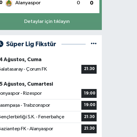
0
Alanyaspor
0
0
Detaylar için tıklayın
Süper Lig Fikstür
4 Ağustos, Cuma
alatasaray - Çorum FK
21:30
5 Ağustos, Cumartesi
onyaspor - Rizespor
19:00
asımpaşa - Trabzonspor
19:00
ençlerbirliği S.K. - Fenerbahçe
21:30
aziantep FK - Alanyaspor
21:30