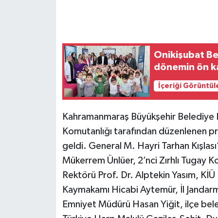
Onikişubat Be
dönemin ön ka
İçeriği Görüntül
Kahramanmaraş Büyükşehir Belediye Baş
Komutanlığı tarafından düzenlenen pro
geldi. General M. Hayri Tarhan Kışlası
Mükerrem Ünlüer, 2’nci Zırhlı Tugay
Rektörü Prof. Dr. Alptekin Yasım, KİÜ 
Kaymakamı Hicabi Aytemür, İl Jandar
Emniyet Müdürü Hasan Yiğit, ilçe beled