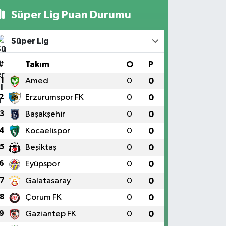
Süper Lig Puan Durumu
Süper Lig
#
Takım
O
P
1
Amed
0
0
2
Erzurumspor FK
0
0
3
Başakşehir
0
0
4
Kocaelispor
0
0
5
Beşiktaş
0
0
6
Eyüpspor
0
0
7
Galatasaray
0
0
8
Çorum FK
0
0
9
Gaziantep FK
0
0