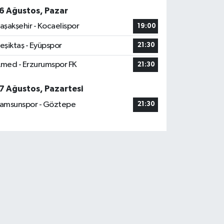
6 Ağustos, Pazar
aşakşehir - Kocaelispor
19:00
eşiktaş - Eyüpspor
21:30
med - Erzurumspor FK
21:30
7 Ağustos, Pazartesi
amsunspor - Göztepe
21:30