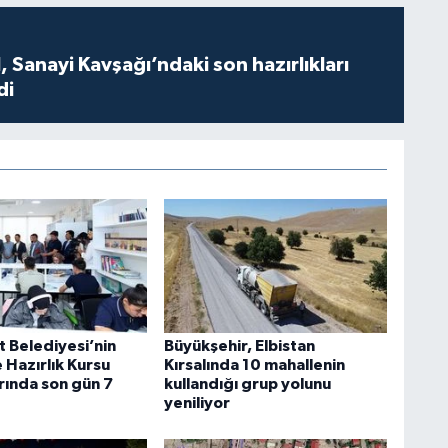
 Sanayi Kavşağı’ndaki son hazırlıkları
di
t Belediyesi’nin
Büyükşehir, Elbistan
 Hazırlık Kursu
Kırsalında 10 mahallenin
rında son gün 7
kullandığı grup yolunu
yeniliyor