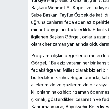
Türkiye Harp Malulü Gaziler, Şehit, 
Başkanı Mehmet Ali Küpeli ve Türkiy
Şube Başkanı Tayfun Özbek de katıldı.
uğruna canlarını feda eden aziz şehitl
minnet duyguları ifade edildi. Etkinlik
ilgilenen Başkan Görgel, onlarla uzun 
olarak her zaman yanlarında olduklarını
Programa ilişkin değerlendirmelerde b
Görgel, “Bu aziz vatanın her bir karış 
fedakârlığı var. Millet olarak bizleri b
bu fedakârlık ruhu. Bugün burada, kah
ailelerimizle ve gazilerimizle bir araya
ki, onların hakkı hiçbir zaman ödenmez
çıkmak, gösterdikleri cesaretin ve fed
Kahramanmaraş Büyükşehir Belediyesi ol