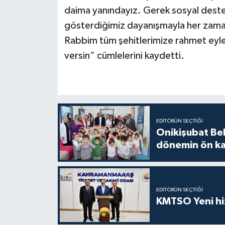
daima yanındayız. Gerek sosyal dest
gösterdiğimiz dayanışmayla her zaman
Rabbim tüm şehitlerimize rahmet eyles
versin” cümlelerini kaydetti.
EDITÖRÜN SEÇTIĞI
Onikişubat Be
dönemin ön kay
EDITÖRÜN SEÇTIĞI
KMTSO Yeni hiz