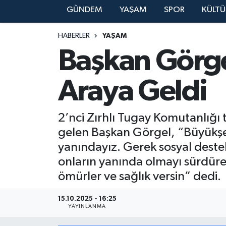
GÜNDEM
YAŞAM
SPOR
KÜLTÜ
YAŞAM
HABERLER
YAŞAM
Başkan Görgel
Araya Geldi
2’nci Zırhlı Tugay Komutanlığı 
gelen Başkan Görgel, “Büyükşehi
yanındayız. Gerek sosyal dest
onların yanında olmayı sürdüre
ömürler ve sağlık versin” dedi.
15.10.2025 - 16:25
YAYINLANMA