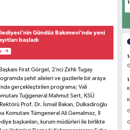
1
lediyesi’nin Gündüz Bakımevi’nde yeni
yıtları başladı
e
1
G
kanı Fırat Görgel, 2’nci Zırhlı Tugay
gramda şehit aileleri ve gazilerle bir araya
1
’nda gerçekleştirilen programa; Vali
K
 Komutanı Tuğgeneral Mahmut Sert, KSÜ
K
Rektörü Prof. Dr. İsmail Bakan, Dulkadiroğlu
G
ma Komutanı Tümgeneral Ali Gemalmaz, İl
iye başkanları, kurum müdürleri ile birlikte
G