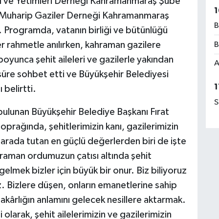
Dul ve Yetimleri Derneği Kahramanmaraş Şube
1
e Muharip Gaziler Derneği Kahramanmaraş
B
 Programda, vatanın birliği ve bütünlüğü
er rahmetle anılırken, kahraman gazilere
B
 boyunca şehit aileleri ve gazilerle yakından
A
süre sohbet etti ve Büyükşehir Belediyesi
1
 belirtti.
S
ulunan Büyükşehir Belediye Başkanı Fırat
toprağında, şehitlerimizin kanı, gazilerimizin
ir arada tutan en güçlü değerlerden biri de işte
raman ordumuzun çatısı altında şehit
 gelmek bizler için büyük bir onur. Biz biliyoruz
. Bizlere düşen, onların emanetlerine sahip
akârlığın anlamını gelecek nesillere aktarmak.
arak, şehit ailelerimizin ve gazilerimizin