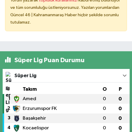
Yorum yazarak
topluluk kurallarımızı
kabul etmiş bulunuyor
ve tüm sorumluluğu üstleniyorsunuz. Yazılan yorumlardan
Güncel 46 | Kahramanmaraş Haber hiçbir şekilde sorumlu
tutulamaz.
Süper Lig Puan Durumu
Süper Lig
#
Takım
O
P
1
Amed
0
0
2
Erzurumspor FK
0
0
3
Başakşehir
0
0
4
Kocaelispor
0
0