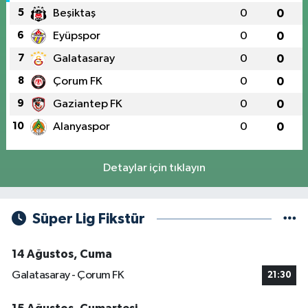
5
Beşiktaş
0
0
6
Eyüpspor
0
0
7
Galatasaray
0
0
8
Çorum FK
0
0
9
Gaziantep FK
0
0
10
Alanyaspor
0
0
Detaylar için tıklayın
Süper Lig Fikstür
14 Ağustos, Cuma
Galatasaray - Çorum FK
21:30