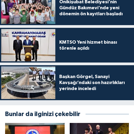
Onikişubat Belediyesi’nin
Gündüz Bakımevi’nde yeni
dönemin ön kayıtları başladı
KMTSO Yeni hizmet binası
törenle açıldı
Başkan Görgel, Sanayi
Kavşağı’ndaki son hazırlıkları
yerinde inceledi
Bunlar da ilginizi çekebilir