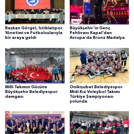
Başkan Görgel, İstiklalspor
Büyükşehir’in Genç
Yönetimi ve Futbolcularıyla
Pehlivanı Kapal’dan
bir araya geldi
Avrupa’da Bronz Madalya
Milli Takımın Gücüne
Onikişubat Belediyespor
Büyükşehir Belediyespor
Midi Kız Voleybol Takımı
damgası
Türkiye Şampiyonası
yolunda