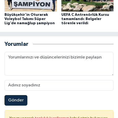
Büyükşehir’in Oturarak
UEFA C Antrenörlük Kursu
Voleybol Takımı Süper
tamamlandı: Belgeler
Lig’de namağlup şampiyon
törenle verildi
Yorumlar
Gönder