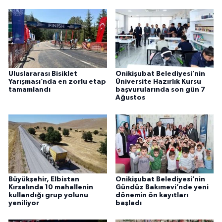
Uluslararası Bisiklet
Onikişubat Belediyesi’nin
Yarışması’nda en zorlu etap
Üniversite Hazırlık Kursu
tamamlandı
başvurularında son gün 7
Ağustos
Büyükşehir, Elbistan
Onikişubat Belediyesi’nin
Kırsalında 10 mahallenin
Gündüz Bakımevi’nde yeni
kullandığı grup yolunu
dönemin ön kayıtları
yeniliyor
başladı