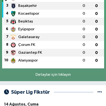
3
Başakşehir
0
0
4
Kocaelispor
0
0
5
Beşiktaş
0
0
6
Eyüpspor
0
0
7
Galatasaray
0
0
8
Çorum FK
0
0
9
Gaziantep FK
0
0
10
Alanyaspor
0
0
Detaylar için tıklayın
Süper Lig Fikstür
14 Ağustos, Cuma