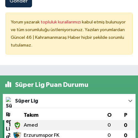
Gönder
Yorum yazarak
topluluk kurallarımızı
kabul etmiş bulunuyor
ve tüm sorumluluğu üstleniyorsunuz. Yazılan yorumlardan
Güncel 46 | Kahramanmaraş Haber hiçbir şekilde sorumlu
tutulamaz.
Süper Lig Puan Durumu
Süper Lig
#
Takım
O
P
1
Amed
0
0
2
Erzurumspor FK
0
0