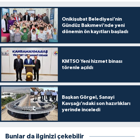
Onikişubat Belediyesi’nin
Gündüz Bakımevi’nde yeni
dönemin ön kayıtları başladı
KMTSO Yeni hizmet binası
törenle açıldı
Başkan Görgel, Sanayi
Kavşağı’ndaki son hazırlıkları
yerinde inceledi
Bunlar da ilginizi çekebilir