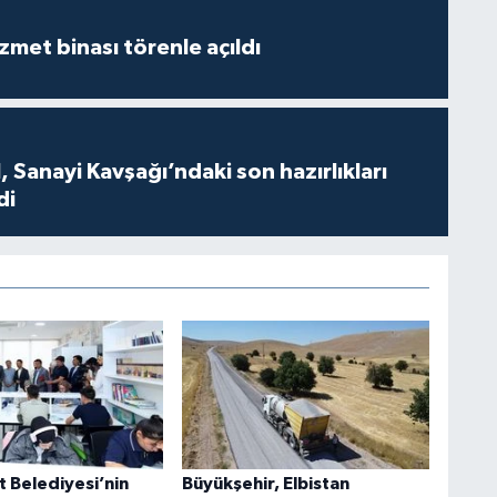
met binası törenle açıldı
 Sanayi Kavşağı’ndaki son hazırlıkları
di
t Belediyesi’nin
Büyükşehir, Elbistan