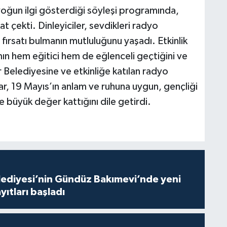
yoğun ilgi gösterdiği söyleşi programında,
kat çekti. Dinleyiciler, sevdikleri radyo
 fırsatı bulmanın mutluluğunu yaşadı. Etkinlik
ın hem eğitici hem de eğlenceli geçtiğini ve
ir Belediyesine ve etkinliğe katılan radyo
r, 19 Mayıs’ın anlam ve ruhuna uygun, gençliği
e büyük değer kattığını dile getirdi.
lediyesi’nin Gündüz Bakımevi’nde yeni
ıtları başladı