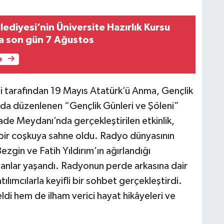
ediyesi’nin Üniversite Hazırlık Kursu
a son gün 7 Ağustos
e
 tarafından 19 Mayıs Atatürk’ü Anma, Gençlik
da düzenlenen “Gençlik Günleri ve Şöleni”
rade Meydanı’nda gerçekleştirilen etkinlik,
 bir coşkuya sahne oldu. Radyo dünyasının
zgin ve Fatih Yıldırım’ın ağırlandığı
anlar yaşandı. Radyonun perde arkasına dair
ılımcılarla keyifli bir sohbet gerçekleştirdi.
di hem de ilham verici hayat hikâyeleri ve