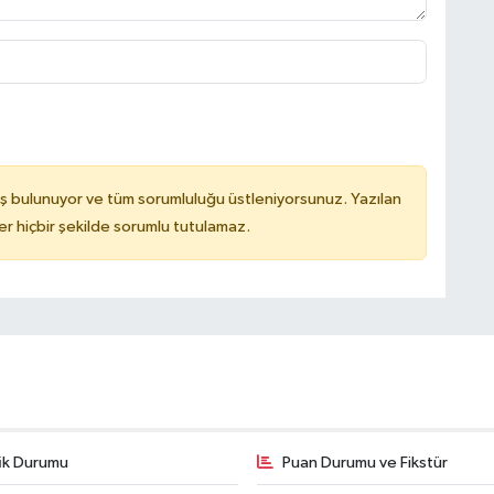
ş bulunuyor ve tüm sorumluluğu üstleniyorsunuz. Yazılan
 hiçbir şekilde sorumlu tutulamaz.
fik Durumu
Puan Durumu ve Fikstür