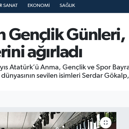
R SANAT
EKONOMİ
SAĞLIK
n Gençlik Günleri
rini ağırladı
ayıs Atatürk’ü Anma, Gençlik ve Spor Bay
ünyasının sevilen isimleri Serdar Gökalp,