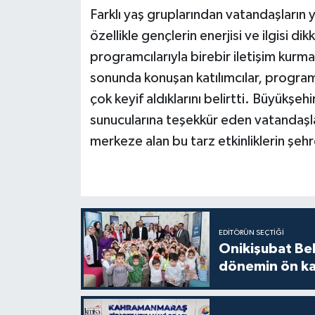
Farklı yaş gruplarından vatandaşların 
özellikle gençlerin enerjisi ve ilgisi dik
programcılarıyla birebir iletişim kurma
sonunda konuşan katılımcılar, program
çok keyif aldıklarını belirtti. Büyükşeh
sunucularına teşekkür eden vatandaşla
merkeze alan bu tarz etkinliklerin şehr
EDITÖRÜN SEÇTIĞI
Onikişubat Be
dönemin ön kay