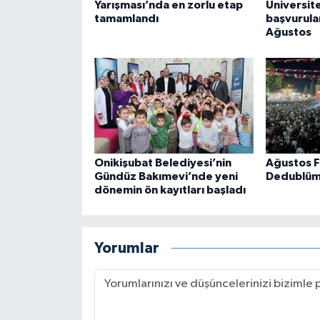
Yarışması’nda en zorlu etap
Üniversite
tamamlandı
başvurula
Ağustos
Onikişubat Belediyesi’nin
Ağustos F
Gündüz Bakımevi’nde yeni
Dedublüm
dönemin ön kayıtları başladı
Yorumlar