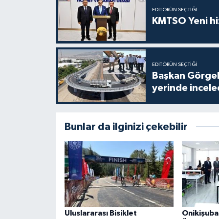
EDITÖRÜN SEÇTIĞI
KMTSO Yeni hiz
EDITÖRÜN SEÇTIĞI
Başkan Görgel,
yerinde incele
Bunlar da ilginizi çekebilir
Uluslararası Bisiklet
Onikişuba