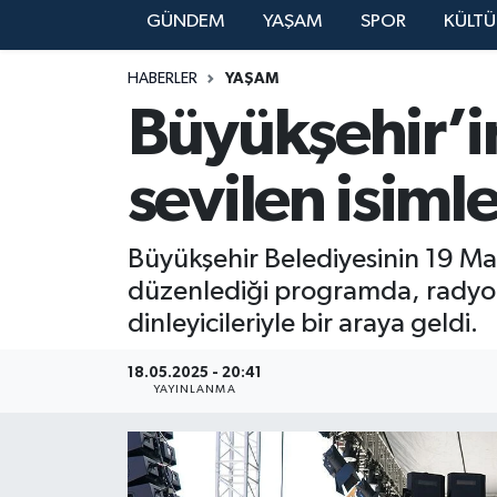
GÜNDEM
YAŞAM
SPOR
KÜLTÜ
YAŞAM
HABERLER
YAŞAM
Büyükşehir’i
sevilen isimle
Büyükşehir Belediyesinin 19 M
düzenlediği programda, radyo d
dinleyicileriyle bir araya geldi.
18.05.2025 - 20:41
YAYINLANMA