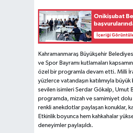
Onikişubat Bel
başvurularınd
İçeriği Görüntül
Kahramanmaraş Büyükşehir Belediyesi
ve Spor Bayramı kutlamaları kapsamın
özel bir programla devam etti. Milli İ
yüzlerce vatandaşın katılımıyla büyük
sevilen isimleri Serdar Gökalp, Umut Be
programda, mizah ve samimiyet dolu 
renkli anekdotlar paylaşan konuklar, kat
Etkinlik boyunca hem kahkahalar yüksel
deneyimler paylaşıldı.