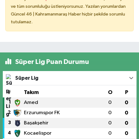
ve tüm sorumluluğu üstleniyorsunuz. Yazılan yorumlardan
Güncel 46 | Kahramanmaraş Haber hiçbir şekilde sorumlu
tutulamaz.
Süper Lig Puan Durumu
Süper Lig
#
Takım
O
P
1
Amed
0
0
2
Erzurumspor FK
0
0
3
Başakşehir
0
0
4
Kocaelispor
0
0