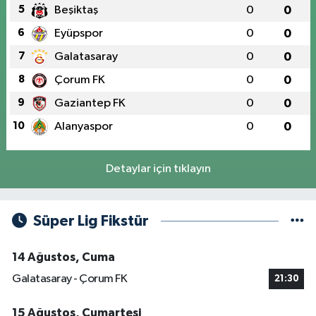
5
Beşiktaş
0
0
6
Eyüpspor
0
0
7
Galatasaray
0
0
8
Çorum FK
0
0
9
Gaziantep FK
0
0
10
Alanyaspor
0
0
Detaylar için tıklayın
Süper Lig Fikstür
14 Ağustos, Cuma
Galatasaray - Çorum FK
21:30
15 Ağustos, Cumartesi