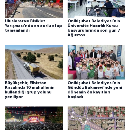
Uluslararası Bisiklet
Onikişubat Belediyesi’nin
Yarışması’nda en zorlu etap
Üniversite Hazırlık Kursu
tamamlandı
başvurularında son gün 7
Ağustos
Büyükşehir, Elbistan
Onikişubat Belediyesi’nin
Kırsalında 10 mahallenin
Gündüz Bakımevi’nde yeni
kullandığı grup yolunu
dönemin ön kayıtları
yeniliyor
başladı