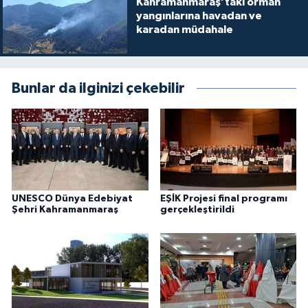
Kahramanmaraş’taki orman
yangınlarına havadan ve
karadan müdahale
Bunlar da ilginizi çekebilir
UNESCO Dünya Edebiyat
EŞİK Projesi final programı
Şehri Kahramanmaraş
gerçekleştirildi