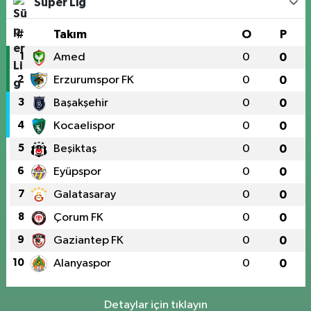
Süper Lig
#
Takım
O
P
1
Amed
0
0
2
Erzurumspor FK
0
0
3
Başakşehir
0
0
4
Kocaelispor
0
0
5
Beşiktaş
0
0
6
Eyüpspor
0
0
7
Galatasaray
0
0
8
Çorum FK
0
0
9
Gaziantep FK
0
0
10
Alanyaspor
0
0
Detaylar için tıklayın