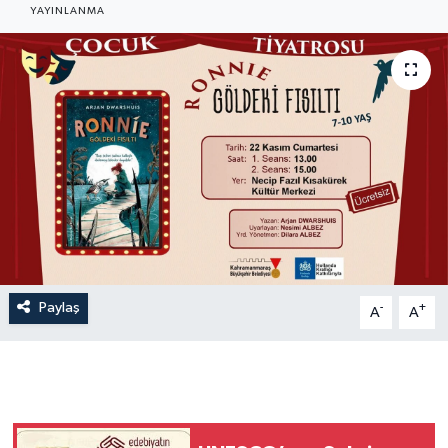
YAYINLANMA
Paylaş
-
+
A
A