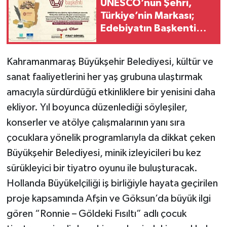
UNESCO’nun Şehri,
Türkiye’nin Markası;
Edebiyatın Başkenti
Kahramanmaraş
Kahramanmaraş Büyükşehir Belediyesi, kültür ve
sanat faaliyetlerini her yaş grubuna ulaştırmak
amacıyla sürdürdüğü etkinliklere bir yenisini daha
ekliyor. Yıl boyunca düzenlediği söyleşiler,
konserler ve atölye çalışmalarının yanı sıra
çocuklara yönelik programlarıyla da dikkat çeken
Büyükşehir Belediyesi, minik izleyicileri bu kez
sürükleyici bir tiyatro oyunu ile buluşturacak.
Hollanda Büyükelçiliği iş birliğiyle hayata geçirilen
proje kapsamında Afşin ve Göksun’da büyük ilgi
gören “Ronnie – Göldeki Fısıltı” adlı çocuk