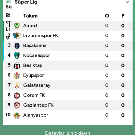
Süper Lig
#
Takım
O
P
1
Amed
0
0
2
Erzurumspor FK
0
0
3
Başakşehir
0
0
4
Kocaelispor
0
0
5
Beşiktaş
0
0
6
Eyüpspor
0
0
7
Galatasaray
0
0
8
Çorum FK
0
0
9
Gaziantep FK
0
0
10
Alanyaspor
0
0
Detaylar için tıklayın