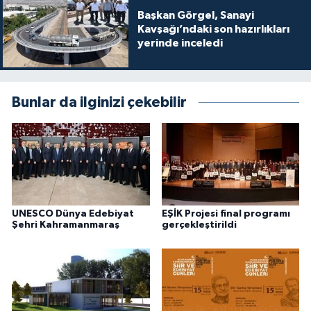
Başkan Görgel, Sanayi
Kavşağı’ndaki son hazırlıkları
yerinde inceledi
Bunlar da ilginizi çekebilir
UNESCO Dünya Edebiyat
EŞİK Projesi final programı
Şehri Kahramanmaraş
gerçekleştirildi