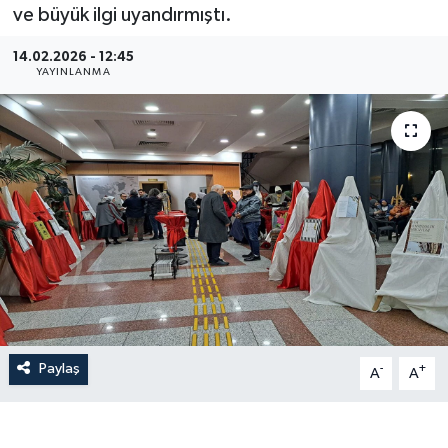
ve büyük ilgi uyandırmıştı.
14.02.2026 - 12:45
YAYINLANMA
Paylaş
-
+
A
A