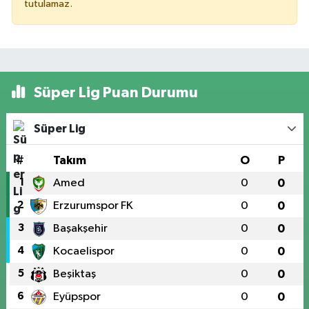
tutulamaz.
Süper Lig Puan Durumu
Süper Lig
#
Takım
O
P
1
Amed
0
0
2
Erzurumspor FK
0
0
3
Başakşehir
0
0
4
Kocaelispor
0
0
5
Beşiktaş
0
0
6
Eyüpspor
0
0