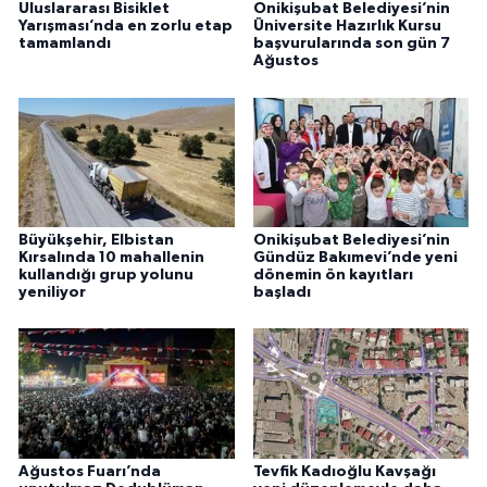
Uluslararası Bisiklet
Onikişubat Belediyesi’nin
Yarışması’nda en zorlu etap
Üniversite Hazırlık Kursu
tamamlandı
başvurularında son gün 7
Ağustos
Büyükşehir, Elbistan
Onikişubat Belediyesi’nin
Kırsalında 10 mahallenin
Gündüz Bakımevi’nde yeni
kullandığı grup yolunu
dönemin ön kayıtları
yeniliyor
başladı
Ağustos Fuarı’nda
Tevfik Kadıoğlu Kavşağı