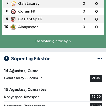
7
Galatasaray
0
0
8
Çorum FK
0
0
9
Gaziantep FK
0
0
10
Alanyaspor
0
0
Detaylar için tıklayın
Süper Lig Fikstür
14 Ağustos, Cuma
Galatasaray - Çorum FK
21:30
15 Ağustos, Cumartesi
Konyaspor - Rizespor
19:00