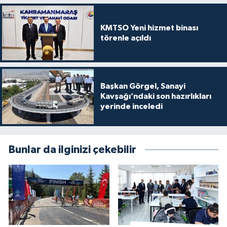
KMTSO Yeni hizmet binası
törenle açıldı
Başkan Görgel, Sanayi
Kavşağı’ndaki son hazırlıkları
yerinde inceledi
Bunlar da ilginizi çekebilir