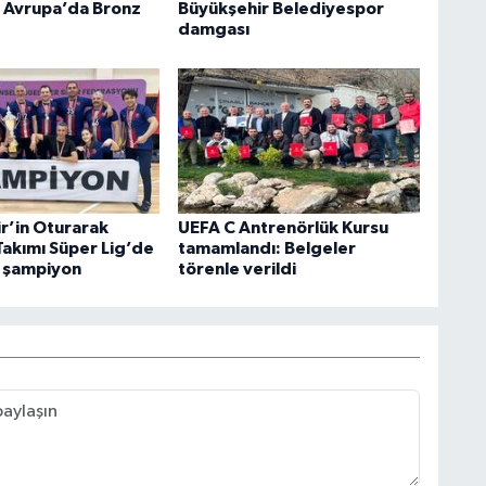
 Avrupa’da Bronz
Büyükşehir Belediyespor
damgası
r’in Oturarak
UEFA C Antrenörlük Kursu
Takımı Süper Lig’de
tamamlandı: Belgeler
 şampiyon
törenle verildi