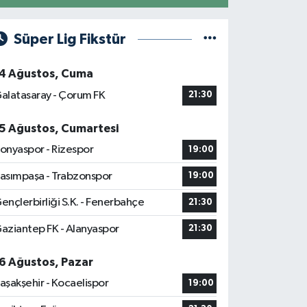
Süper Lig Fikstür
4 Ağustos, Cuma
alatasaray - Çorum FK
21:30
5 Ağustos, Cumartesi
onyaspor - Rizespor
19:00
asımpaşa - Trabzonspor
19:00
ençlerbirliği S.K. - Fenerbahçe
21:30
aziantep FK - Alanyaspor
21:30
6 Ağustos, Pazar
aşakşehir - Kocaelispor
19:00