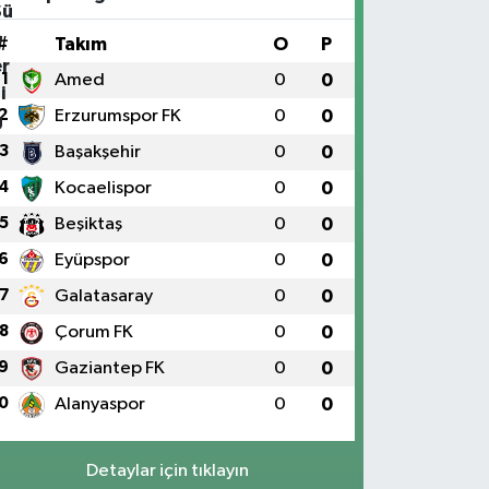
#
Takım
O
P
1
Amed
0
0
2
Erzurumspor FK
0
0
3
Başakşehir
0
0
4
Kocaelispor
0
0
5
Beşiktaş
0
0
6
Eyüpspor
0
0
7
Galatasaray
0
0
8
Çorum FK
0
0
9
Gaziantep FK
0
0
0
Alanyaspor
0
0
Detaylar için tıklayın