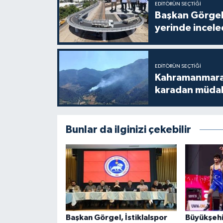
EDITÖRÜN SEÇTIĞI
Başkan Görgel,
yerinde incele
EDITÖRÜN SEÇTIĞI
Kahramanmaraş
karadan müda
Bunlar da ilginizi çekebilir
Başkan Görgel, İstiklalspor
Büyükşehi