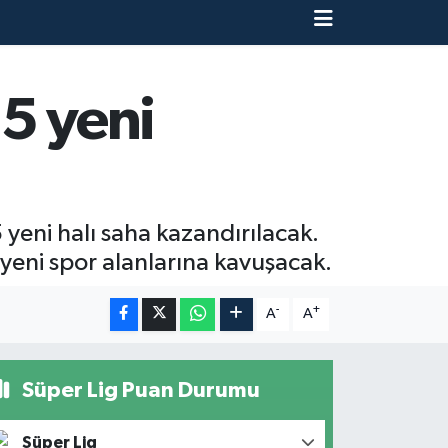
5 yeni
5 yeni halı saha kazandırılacak.
 yeni spor alanlarına kavuşacak.
-
+
A
A
Süper Lig Puan Durumu
Süper Lig