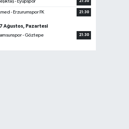
eşiktaş - Eyüpspor
21:30
med - Erzurumspor FK
21:30
7 Ağustos, Pazartesi
amsunspor - Göztepe
21:30