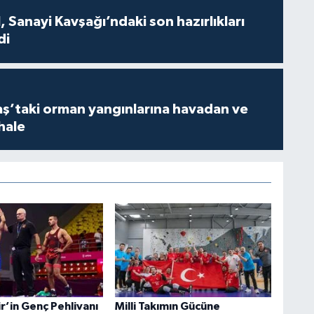
 Sanayi Kavşağı’ndaki son hazırlıkları
di
’taki orman yangınlarına havadan ve
hale
r’in Genç Pehlivanı
Milli Takımın Gücüne