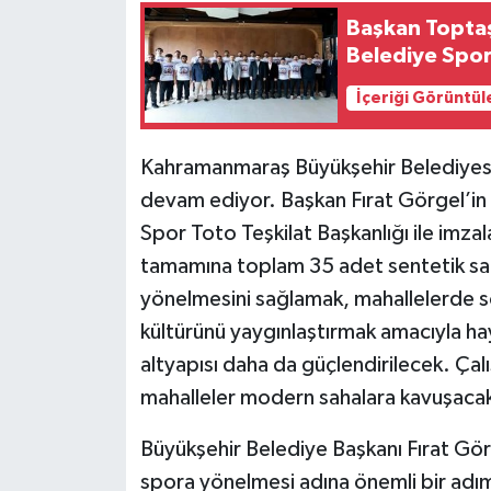
Başkan Toptaş
Belediye Spor
İçeriği Görüntül
Kahramanmaraş Büyükşehir Belediyesi,
devam ediyor. Başkan Fırat Görgel’in
Spor Toto Teşkilat Başkanlığı ile imza
tamamına toplam 35 adet sentetik sah
yönelmesini sağlamak, mahallelerde s
kültürünü yaygınlaştırmak amacıyla hay
altyapısı daha da güçlendirilecek. Çal
mahalleler modern sahalara kavuşaca
Büyükşehir Belediye Başkanı Fırat Gö
spora yönelmesi adına önemli bir adım