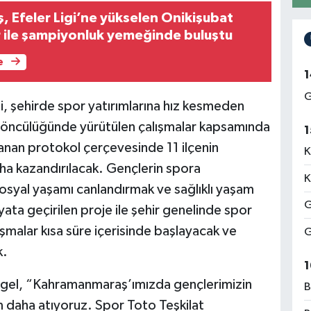
, Efeler Ligi’ne yükselen Onikişubat
 ile şampiyonluk yemeğinde buluştu
e
1
G
 şehirde spor yatırımlarına hız kesmeden
 öncülüğünde yürütülen çalışmalar kapsamında
1
lanan protokol çerçevesinde 11 ilçenin
K
a kazandırılacak. Gençlerin spora
K
osyal yaşamı canlandırmak ve sağlıklı yaşam
G
ata geçirilen proje ile şehir genelinde spor
ışmalar kısa süre içerisinde başlayacak ve
G
k.
1
rgel, “Kahramanmaraş’ımızda gençlerimizin
B
 daha atıyoruz. Spor Toto Teşkilat