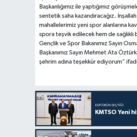
Başkanlığımız ile yaptığımız görüşmele
sentetik saha kazandıracağız. İnşallah
mahallelerimiz yeni spor alanlarına ka
spora teşvik edilecek hem de sağlıklı 
Gençlik ve Spor Bakanımız Sayın Osma
Başkanımız Sayın Mehmet Ata Öztürk’e
şehrim adına teşekkür ediyorum” ifadel
EDITÖRÜN SEÇTIĞI
KMTSO Yeni hiz