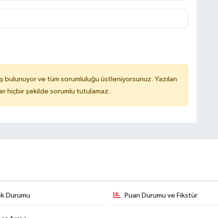
ş bulunuyor ve tüm sorumluluğu üstleniyorsunuz. Yazılan
 hiçbir şekilde sorumlu tutulamaz.
fik Durumu
Puan Durumu ve Fikstür