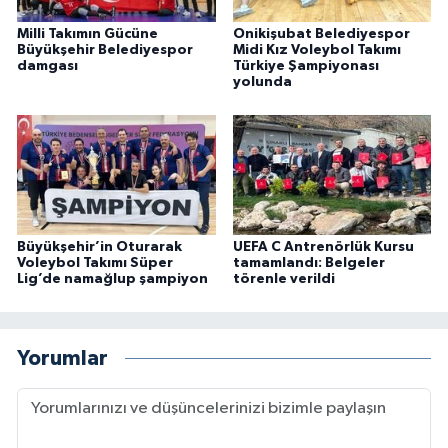
Milli Takımın Gücüne
Onikişubat Belediyespor
Büyükşehir Belediyespor
Midi Kız Voleybol Takımı
damgası
Türkiye Şampiyonası
yolunda
Büyükşehir’in Oturarak
UEFA C Antrenörlük Kursu
Voleybol Takımı Süper
tamamlandı: Belgeler
Lig’de namağlup şampiyon
törenle verildi
Yorumlar