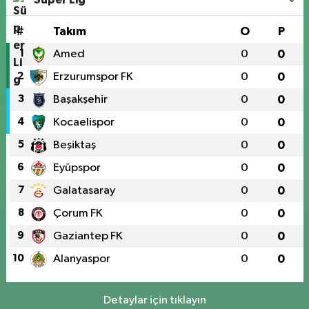
#
Takım
O
P
1
Amed
0
0
2
Erzurumspor FK
0
0
3
Başakşehir
0
0
4
Kocaelispor
0
0
5
Beşiktaş
0
0
6
Eyüpspor
0
0
7
Galatasaray
0
0
8
Çorum FK
0
0
9
Gaziantep FK
0
0
10
Alanyaspor
0
0
Detaylar için tıklayın