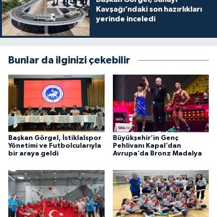
Kavşağı’ndaki son hazırlıkları
yerinde inceledi
Bunlar da ilginizi çekebilir
Başkan Görgel, İstiklalspor
Büyükşehir’in Genç
Yönetimi ve Futbolcularıyla
Pehlivanı Kapal’dan
bir araya geldi
Avrupa’da Bronz Madalya