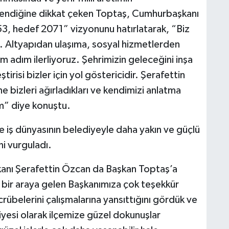
lendiğine dikkat çeken Toptaş, Cumhurbaşkanı
, hedef 2071” vizyonunu hatırlatarak, “Biz
z. Altyapıdan ulaşıma, sosyal hizmetlerden
m adım ilerliyoruz. Şehrimizin geleceğini inşa
tirisi bizler için yol göstericidir. Şerafettin
 bizleri ağırladıkları ve kendimizi anlatma
um” diye konuştu.
 iş dünyasının belediyeyle daha yakın ve güçlü
ni vurguladı.
nı Şerafettin Özcan da Başkan Toptaş’a
e bir araya gelen Başkanımıza çok teşekkür
übelerini çalışmalarına yansıttığını gördük ve
yesi olarak ilçemize güzel dokunuşlar