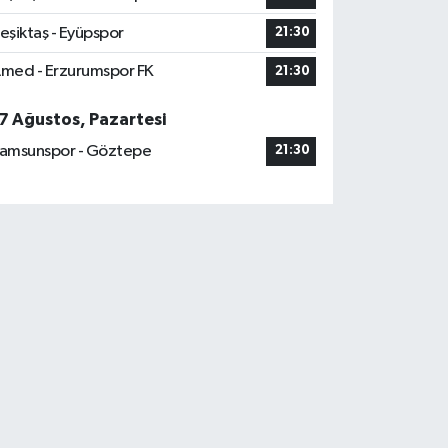
eşiktaş - Eyüpspor
21:30
med - Erzurumspor FK
21:30
7 Ağustos, Pazartesi
amsunspor - Göztepe
21:30