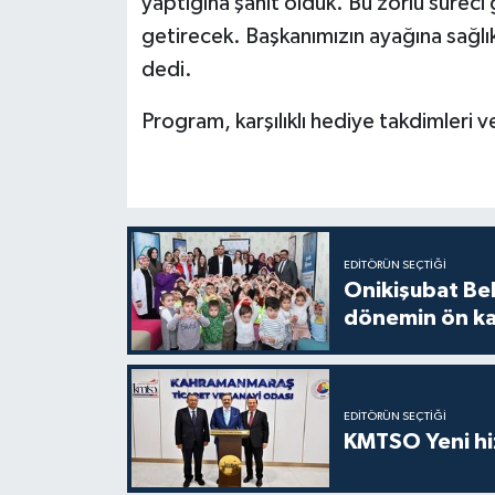
yaptığına şahit olduk. Bu zorlu süreci 
getirecek. Başkanımızın ayağına sağl
dedi.
Program, karşılıklı hediye takdimleri v
EDITÖRÜN SEÇTIĞI
Onikişubat Be
dönemin ön kay
EDITÖRÜN SEÇTIĞI
KMTSO Yeni hiz