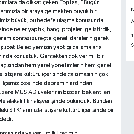
ımlara da dikkat çeken Toptaş, “Bugün
B
nlarımızla bir araya gelmekten büyük bir
miz büyük, bu hedefe ulaşma konusunda
A
isinde neler yaptık, hangi projeleri geliştirdik,
1
rem sonrası süreçte genel idarelerin gerek
S
şubat Belediyemizin yaptığı çalışmalarla
amında konuştuk. Gerçekten çok verimli bir
mi açısından hem yerel yönetimlerin hem genel
 istişare kültürü içerisinde çalışmasının çok
ilçemiz özelinde depremin ardından
üzere MÜSİAD üyelerinin bizden beklentileri
e alakalı fikir alışverişinde bulunduk. Bundan
i STK’larımızla istişare kültürü içerisinde bir
dedi.
masında ve yerli-milli üretimin