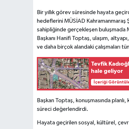
Bir yıllık görev süresinde hayata geçi
hedeflerini MÜSİAD Kahramanmaraş Şu
sahipliğinde gerçekleşen buluşmada 
Başkanı Hanifi Toptaş, ulaşım, altyapı,
ve daha birçok alandaki çalışmaları tüm
Tevfik Kadıoğ
hale geliyor
İçeriği Görüntül
Başkan Toptaş, konuşmasında planlı, kar
süreci değerlendirdi.
Hayata geçirilen sosyal, kültürel, çevre