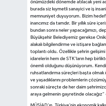
önümüzdeki dönemde atılacak yeni ad
burada siz kıymetli sanayici ve iş insa
memnuniyet duyuyorum. Bizim hedefi
inancımız da tamdır. Bir yıllık süre içer
bundan sonra neler yapacağımızı, dep
Büyükşehir Belediyemiz gerekse Oniki
alakalı bilgilendirme ve istişare bağl
toplantı oldu. Özellikle şehrin gelişi
idarelerin hem de STK’ların hep birlikte
önemli olduğunu düşünüyorum. Kendi 
ruhsatlandırma süreçleri başta olmak 
ve yaşadıklarını problemlerin çözümüyl
sonraki süreçte de her daim şehrimizdek
araya gelmenin gayretinde olacağız” 
MÜSİAD’ın, Türkiye’nin ekonomik kalkın