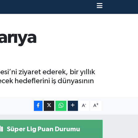
arıya
ni ziyaret ederek, bir yıllık
cek hedeflerini iş dünyasının
-
+
A
A
Süper Lig Puan Durumu