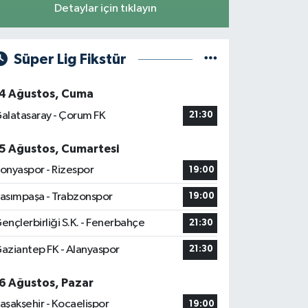
Detaylar için tıklayın
Süper Lig Fikstür
4 Ağustos, Cuma
alatasaray - Çorum FK
21:30
5 Ağustos, Cumartesi
onyaspor - Rizespor
19:00
asımpaşa - Trabzonspor
19:00
ençlerbirliği S.K. - Fenerbahçe
21:30
aziantep FK - Alanyaspor
21:30
6 Ağustos, Pazar
aşakşehir - Kocaelispor
19:00