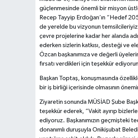
güçlenmesinde önemli bir misyon üst
Recep Tayyip Erdoğan’ın “Hedef 2053
de yerelde bu vizyonun temsilcileriyi
çevre projelerine kadar her alanda adı
ederken sizlerin katkısı, desteği ve eleş
Özcan başkanımıza ve değerli üyelerine
fırsatı verdikleri için teşekkür ediyor
Başkan Toptaş, konuşmasında özellikle
bir iş birliği içerisinde olmasının önemi
Ziyaretin sonunda MÜSİAD Şube Başka
teşekkür ederek, “Vakit ayırıp bizlerl
ediyoruz. Başkanımızın geçmişteki tecr
donanımlı duruşuyla Onikişubat Beledi