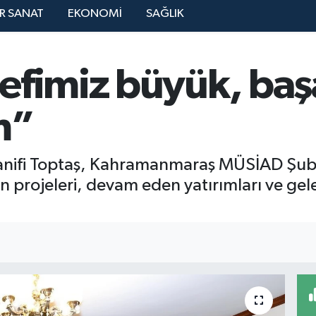
R SANAT
EKONOMİ
SAĞLIK
efimiz büyük, baş
m”
nifi Toptaş, Kahramanmaraş MÜSİAD Şubesi’
n projeleri, devam eden yatırımları ve gele