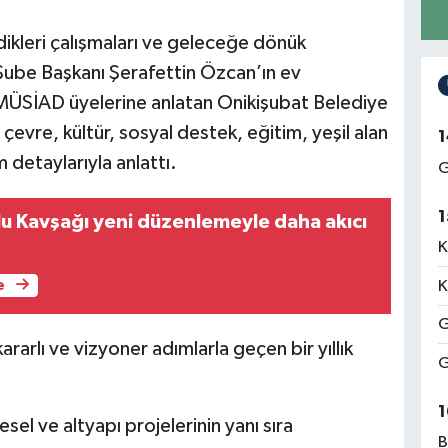
rdikleri çalışmaları ve geleceğe dönük
be Başkanı Şerafettin Özcan’ın ev
MÜSİAD üyelerine anlatan Onikişubat Belediye
 çevre, kültür, sosyal destek, eğitim, yeşil alan
1
 detaylarıyla anlattı.
G
1
lu Kavşağı yeni düzenlemeyle daha akıcı
K
K
e
G
arlı ve vizyoner adımlarla geçen bir yıllık
G
1
sel ve altyapı projelerinin yanı sıra
B