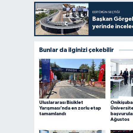
EDITÖRÜN SEÇTIĞI
Başkan Görgel,
yerinde incele
Bunlar da ilginizi çekebilir
Uluslararası Bisiklet
Onikişuba
Yarışması’nda en zorlu etap
Üniversite
tamamlandı
başvurula
Ağustos