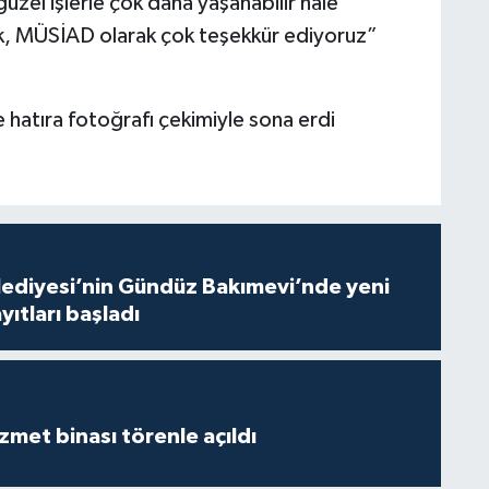
güzel işlerle çok daha yaşanabilir hale
ık, MÜSİAD olarak çok teşekkür ediyoruz”
e hatıra fotoğrafı çekimiyle sona erdi
lediyesi’nin Gündüz Bakımevi’nde yeni
ıtları başladı
met binası törenle açıldı