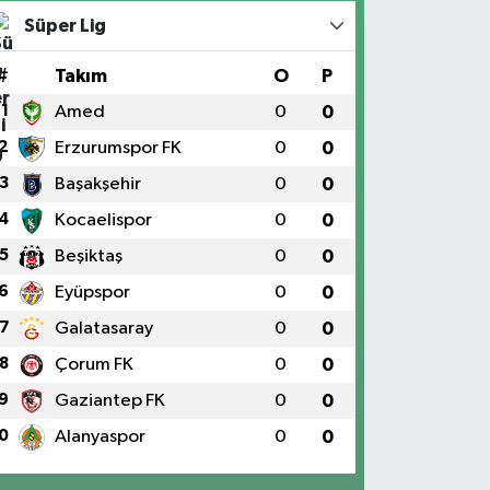
Süper Lig
#
Takım
O
P
1
Amed
0
0
2
Erzurumspor FK
0
0
3
Başakşehir
0
0
4
Kocaelispor
0
0
5
Beşiktaş
0
0
6
Eyüpspor
0
0
7
Galatasaray
0
0
8
Çorum FK
0
0
9
Gaziantep FK
0
0
0
Alanyaspor
0
0