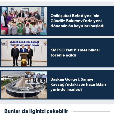
Onikişubat Belediyesi’nin
Gündüz Bakımevi’nde yeni
dönemin ön kayıtları başladı
KMTSO Yeni hizmet binası
törenle açıldı
Başkan Görgel, Sanayi
Kavşağı’ndaki son hazırlıkları
yerinde inceledi
Bunlar da ilginizi çekebilir