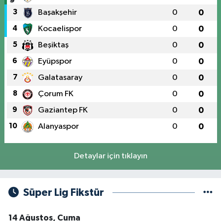
3
Başakşehir
0
0
4
Kocaelispor
0
0
5
Beşiktaş
0
0
6
Eyüpspor
0
0
7
Galatasaray
0
0
8
Çorum FK
0
0
9
Gaziantep FK
0
0
10
Alanyaspor
0
0
Detaylar için tıklayın
Süper Lig Fikstür
14 Ağustos, Cuma