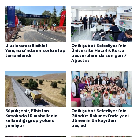
Uluslararası Bisiklet
Onikişubat Belediyesi’nin
Yarışması’nda en zorlu etap
Üniversite Hazırlık Kursu
tamamlandı
başvurularında son gün 7
Ağustos
Büyükşehir, Elbistan
Onikişubat Belediyesi’nin
Kırsalında 10 mahallenin
Gündüz Bakımevi’nde yeni
kullandığı grup yolunu
dönemin ön kayıtları
yeniliyor
başladı