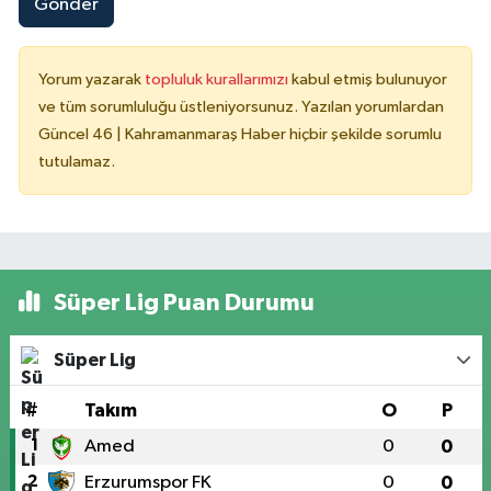
Gönder
Yorum yazarak
topluluk kurallarımızı
kabul etmiş bulunuyor
ve tüm sorumluluğu üstleniyorsunuz. Yazılan yorumlardan
Güncel 46 | Kahramanmaraş Haber hiçbir şekilde sorumlu
tutulamaz.
Süper Lig Puan Durumu
Süper Lig
#
Takım
O
P
1
Amed
0
0
2
Erzurumspor FK
0
0