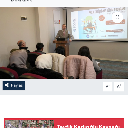
YAYINLANMA
Paylaş
-
+
A
A
Tevfik Kadıoğlu Kavşağı