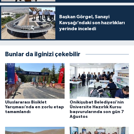
Başkan Görgel, Sanayi
Kavşağı’ndaki son hazırlıkları
yerinde inceledi
Bunlar da ilginizi çekebilir
Uluslararası Bisiklet
Onikişubat Belediyesi’nin
Yarışması’nda en zorlu etap
Üniversite Hazırlık Kursu
tamamlandı
başvurularında son gün 7
Ağustos