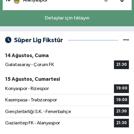
Alanyaspor
0
0
Detaylar için tıklayın
Süper Lig Fikstür
14 Ağustos, Cuma
Galatasaray - Çorum FK
21:30
15 Ağustos, Cumartesi
Konyaspor - Rizespor
19:00
Kasımpaşa - Trabzonspor
19:00
Gençlerbirliği S.K. - Fenerbahçe
21:30
Gaziantep FK - Alanyaspor
21:30