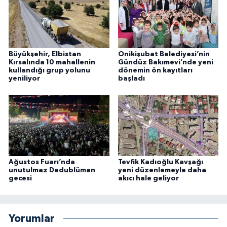
Büyükşehir, Elbistan
Onikişubat Belediyesi’nin
Kırsalında 10 mahallenin
Gündüz Bakımevi’nde yeni
kullandığı grup yolunu
dönemin ön kayıtları
yeniliyor
başladı
Ağustos Fuarı’nda
Tevfik Kadıoğlu Kavşağı
unutulmaz Dedublüman
yeni düzenlemeyle daha
gecesi
akıcı hale geliyor
Yorumlar