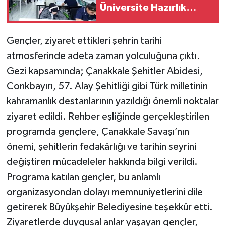
Üniversite Hazırlık
Kursu başvurularında
son gün 7 Ağustos
Gençler, ziyaret ettikleri şehrin tarihi
atmosferinde adeta zaman yolculuğuna çıktı.
Gezi kapsamında; Çanakkale Şehitler Abidesi,
Conkbayırı, 57. Alay Şehitliği gibi Türk milletinin
kahramanlık destanlarının yazıldığı önemli noktalar
ziyaret edildi. Rehber eşliğinde gerçekleştirilen
programda gençlere, Çanakkale Savaşı’nın
önemi, şehitlerin fedakârlığı ve tarihin seyrini
değiştiren mücadeleler hakkında bilgi verildi.
Programa katılan gençler, bu anlamlı
organizasyondan dolayı memnuniyetlerini dile
getirerek Büyükşehir Belediyesine teşekkür etti.
Ziyaretlerde duygusal anlar yaşayan gençler,