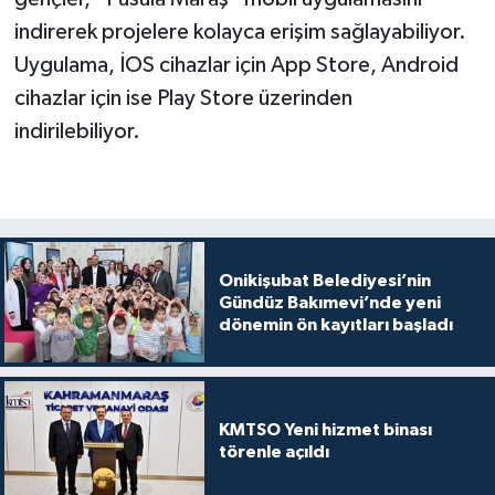
indirerek projelere kolayca erişim sağlayabiliyor.
Uygulama, İOS cihazlar için App Store, Android
cihazlar için ise Play Store üzerinden
indirilebiliyor.
Onikişubat Belediyesi’nin
Gündüz Bakımevi’nde yeni
dönemin ön kayıtları başladı
KMTSO Yeni hizmet binası
törenle açıldı