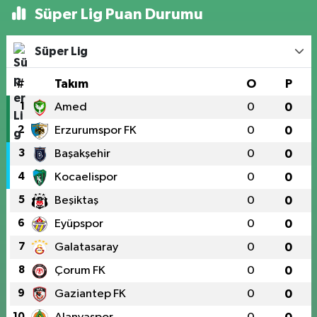
Süper Lig Puan Durumu
Süper Lig
#
Takım
O
P
1
Amed
0
0
2
Erzurumspor FK
0
0
3
Başakşehir
0
0
4
Kocaelispor
0
0
5
Beşiktaş
0
0
6
Eyüpspor
0
0
7
Galatasaray
0
0
8
Çorum FK
0
0
9
Gaziantep FK
0
0
10