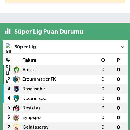
Süper Lig Puan Durumu
Süper Lig
#
Takım
O
P
1
Amed
0
0
2
Erzurumspor FK
0
0
3
Başakşehir
0
0
4
Kocaelispor
0
0
5
Beşiktaş
0
0
6
Eyüpspor
0
0
7
Galatasaray
0
0