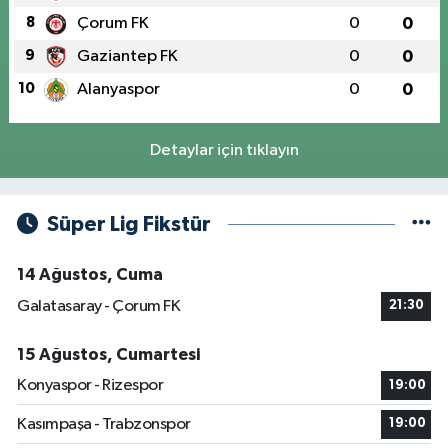
8
Çorum FK
0
0
9
Gaziantep FK
0
0
10
Alanyaspor
0
0
Detaylar için tıklayın
Süper Lig Fikstür
14 Ağustos, Cuma
Galatasaray - Çorum FK
21:30
15 Ağustos, Cumartesi
Konyaspor - Rizespor
19:00
Kasımpaşa - Trabzonspor
19:00