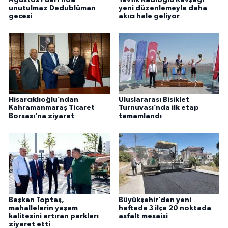
unutulmaz Dedublüman
yeni düzenlemeyle daha
gecesi
akıcı hale geliyor
Hisarcıklıoğlu’ndan
Uluslararası Bisiklet
Kahramanmaraş Ticaret
Turnuvası’nda ilk etap
Borsası’na ziyaret
tamamlandı
Başkan Toptaş,
Büyükşehir’den yeni
mahallelerin yaşam
haftada 3 ilçe 20 noktada
kalitesini artıran parkları
asfalt mesaisi
ziyaret etti