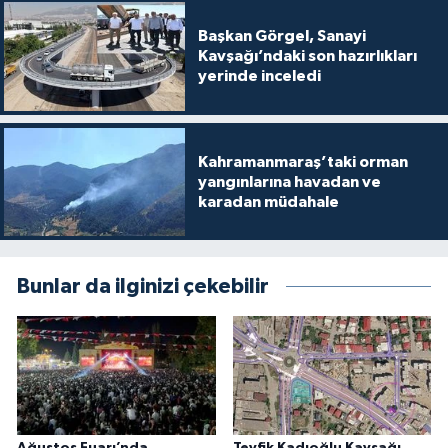
Başkan Görgel, Sanayi
Kavşağı’ndaki son hazırlıkları
yerinde inceledi
Kahramanmaraş’taki orman
yangınlarına havadan ve
karadan müdahale
Bunlar da ilginizi çekebilir
Ağustos Fuarı’nda
Tevfik Kadıoğlu Kavşağı