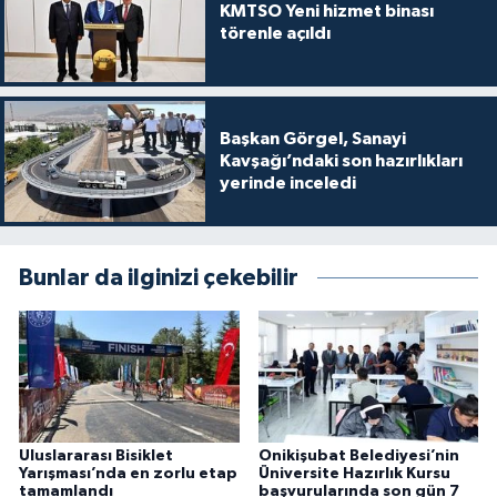
KMTSO Yeni hizmet binası
törenle açıldı
Başkan Görgel, Sanayi
Kavşağı’ndaki son hazırlıkları
yerinde inceledi
Bunlar da ilginizi çekebilir
Uluslararası Bisiklet
Onikişubat Belediyesi’nin
Yarışması’nda en zorlu etap
Üniversite Hazırlık Kursu
tamamlandı
başvurularında son gün 7