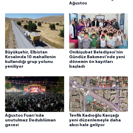
Ağustos
Büyükşehir, Elbistan
Onikişubat Belediyesi’nin
Kırsalında 10 mahallenin
Gündüz Bakımevi’nde yeni
kullandığı grup yolunu
dönemin ön kayıtları
yeniliyor
başladı
Ağustos Fuarı’nda
Tevfik Kadıoğlu Kavşağı
unutulmaz Dedublüman
yeni düzenlemeyle daha
gecesi
akıcı hale geliyor