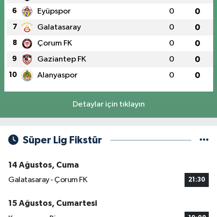
6
Eyüpspor
0
0
7
Galatasaray
0
0
8
Çorum FK
0
0
9
Gaziantep FK
0
0
10
Alanyaspor
0
0
Detaylar için tıklayın
Süper Lig Fikstür
14 Ağustos, Cuma
Galatasaray - Çorum FK
21:30
15 Ağustos, Cumartesi