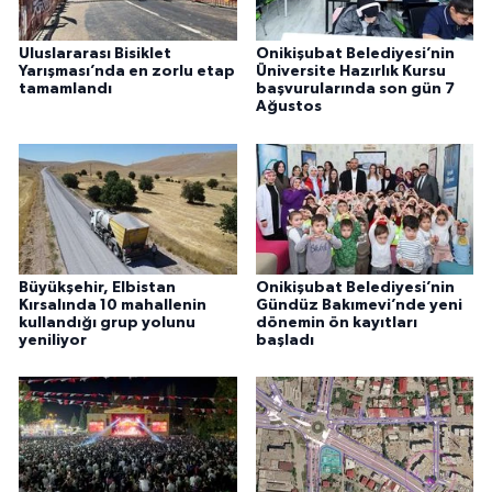
Uluslararası Bisiklet
Onikişubat Belediyesi’nin
Yarışması’nda en zorlu etap
Üniversite Hazırlık Kursu
tamamlandı
başvurularında son gün 7
Ağustos
Büyükşehir, Elbistan
Onikişubat Belediyesi’nin
Kırsalında 10 mahallenin
Gündüz Bakımevi’nde yeni
kullandığı grup yolunu
dönemin ön kayıtları
yeniliyor
başladı