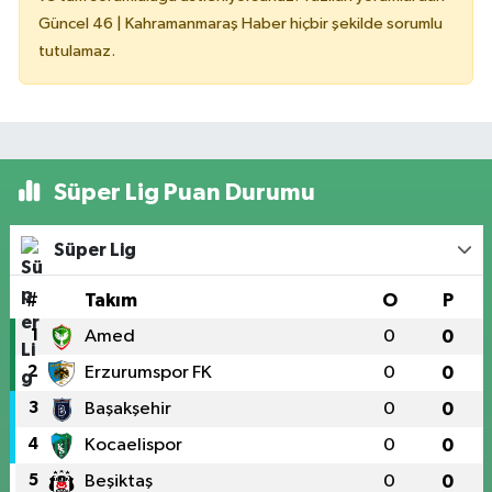
Güncel 46 | Kahramanmaraş Haber hiçbir şekilde sorumlu
tutulamaz.
Süper Lig Puan Durumu
Süper Lig
#
Takım
O
P
1
Amed
0
0
2
Erzurumspor FK
0
0
3
Başakşehir
0
0
4
Kocaelispor
0
0
5
Beşiktaş
0
0