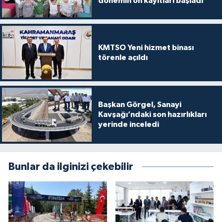
dönemin ön kayıtları başladı
KMTSO Yeni hizmet binası
törenle açıldı
Başkan Görgel, Sanayi
Kavşağı’ndaki son hazırlıkları
yerinde inceledi
Bunlar da ilginizi çekebilir